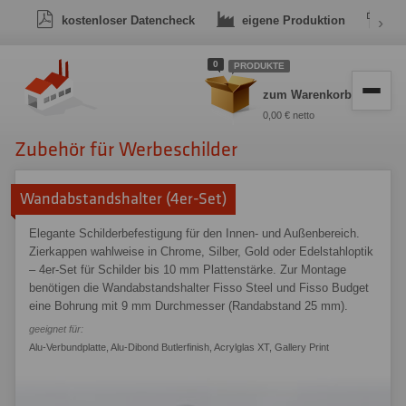
kostenloser Datencheck
eigene Produktion
›
Dr
0
PRODUKTE
zum Warenkorb
0,00 € netto
Zubehör für Werbeschilder
Wandabstandshalter (4er-Set)
Elegante Schilderbefestigung für den Innen- und Außenbereich.
Zierkappen wahlweise in Chrome, Silber, Gold oder Edelstahloptik
– 4er-Set für Schilder bis 10 mm Plattenstärke. Zur Montage
benötigen die Wandabstandshalter Fisso Steel und Fisso Budget
eine Bohrung mit 9 mm Durchmesser (Randabstand 25 mm).
geeignet für:
Alu-Verbundplatte
,
Alu-Dibond Butlerfinish
,
Acrylglas XT
,
Gallery Print