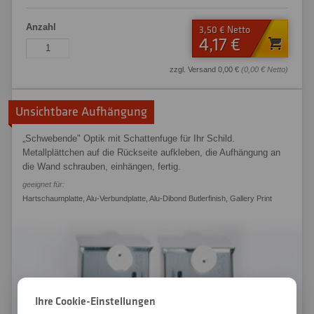
Anzahl
3,50 € Netto
4,17 €
zzgl. Versand 0,00 €
(0,00 € Netto)
Unsichtbare Aufhängung
„Schwebende" Optik mit Schattenfuge für Ihr Schild.
Metallplättchen auf die Rückseite aufkleben, die Aufhängung an
die Wand schrauben, einhängen, fertig.
geeignet für:
Hartschaumplatte
,
Alu-Verbundplatte
,
Alu-Dibond Butlerfinish
,
Gallery Print
Ihre Cookie-Einstellungen