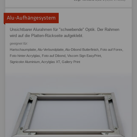
Alu-Aufhängesystem
Unsichtbarer Alurahmen für "schwebende" Optik. Der Rahmen
wird auf die Platten-Rückseite aufgeklebt.
geeignet für:
Hartschaumplatte
,
Alu-Verbundplatte
,
Alu-Dibond Butlerfinish
,
Foto auf Forex
,
Foto hinter Acrylglas
,
Foto auf Dibond
,
Viscom Sign EasyPrint
,
Signicolor Aluminium
,
Acrylglas XT
,
Gallery Print