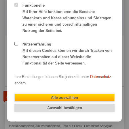
Funktionelle
Mit Ihrer Hilfe funktionieren die Bereiche
Warenkorb und Kasse reibungslos und Sie tragen
zu einer sicheren und vorschriftsmäßigen
Nutzung der Seite bei.
Nutzererfahrung
Mit diesen Cookies können wir durch Tracken von
Nutzerverhalten auf dieser Website die
Anzahl
10,90 € Netto
Funktionalität der Seite verbessern.
12,97 €
Ihre Einstellungen können Sie jederzeit unter
Datenschutz
zzgl. Versand 0,00 €
(0,00 € Netto)
ändern.
Aufhängeblech (2er-Set)
Alle auswählen
Zur einfachen Montage an der Wand. Montageblech aufkleben,
Auswahl bestätigen
Nagel oder Schraube in die Wand und aufhängen.
geeignet für:
Hartschaumplatte
,
Alu-Verbundplatte
,
Foto auf Forex
,
Foto hinter Acrylglas
,