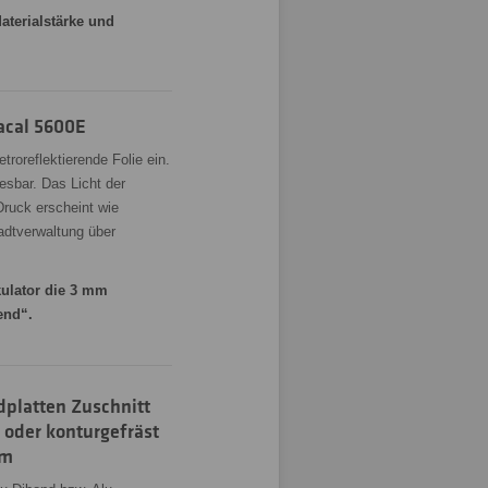
aterialstärke und
racal 5600E
troreflektierende Folie ein.
esbar. Das Licht der
Druck erscheint wie
tadtverwaltung über
kulator die 3 mm
end“.
platten Zuschnitt
g oder konturgefräst
rm