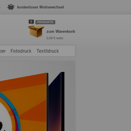
e
kostenloser Motivwechsel
0
PRODUKTE
zum Warenkorb
0,00 € netto
ber
Fotodruck
Textildruck