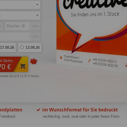
t
m
mm
mm
17.08.26
13.08.26
 € Netto
70 €
ersand 10,12 €
(8,50 € Netto)
undplatten
im Wunschformat für Sie bedruckt
 Fotodruck
rechteckig, rund, oval oder in jeder freien Form