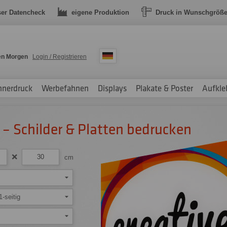
ser Datencheck
eigene Produktion
Druck in Wunschgröß
en Morgen
Login / Registrieren
nnerdruck
Werbefahnen
Displays
Plakate & Poster
Aufkle
– Schilder & Platten bedrucken
cm
1-seitig