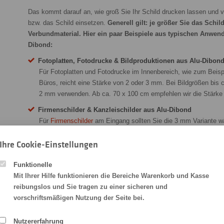
Das kommt darauf an, wie groß Sie Ihr Schild drucken lassen und 
bzw. das Schild einsetzen.
Generell gilt: je größer Sie das Schil
Verbundmaterial. Hier ein paar Beispiele aus typischen Anwen
Dibond:
Fotoplatten, Fotodrucke & Bildproduktionen aus Alu-Dibon
Für Fotoplatten und Fotodrucke im Innenbereich, wie zum Beis
Büros, reicht eine Stärke von 2 oder 3 mm. Bei Bildgrößen bis
2 mm verwenden. Ab ca. 70 x 100 cm empfehlen wir die Stärk
Firmenschilder & Kanzleischilder aus Alu-Dibond
Für
Firmenschilder
am Eingang sollten Sie die 3 mm Variante wä
wirkt in den klassischen Größen von 40 x 30 cm oder 50 x 40 
allem mit edlen Wandabstandshaltern sticht das bedruckte Dibo
Ihre Cookie-Einstellungen
Fassadenschilder & Bauschilder aus Alu-Dibond
Funktionelle
Für bedruckte
Fassadenschilder
empfehlen wir Ihnen eine Platt
Mit Ihrer Hilfe funktionieren die Bereiche Warenkorb und Kasse
Das Dibond Schild wird meist direkt an der Fassade oder an eine
reibungslos und Sie tragen zu einer sicheren und
Höhe montiert. Vandalismus ist dadurch fast ausgeschlossen. D
vorschriftsmäßigen Nutzung der Seite bei.
großen Schildern aus mehreren Alu-Verbundplatten diese beiden
Küchen- & Duschrückwände aus Alu-Dibond
Nutzererfahrung