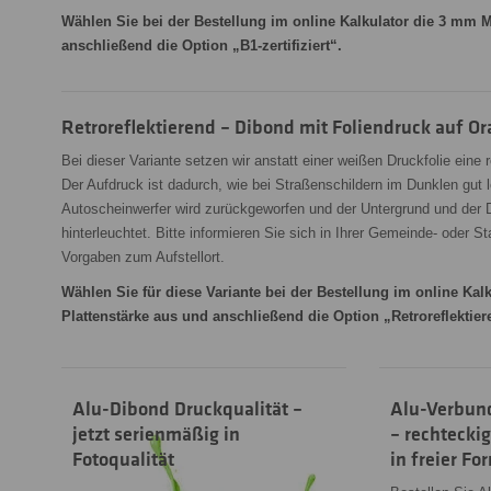
Wählen Sie bei der Bestellung im online Kalkulator die 3 mm M
anschließend die Option „B1-zertifiziert“.
Retroreflektierend – Dibond mit Foliendruck auf O
Bei dieser Variante setzen wir anstatt einer weißen Druckfolie eine re
Der Aufdruck ist dadurch, wie bei Straßenschildern im Dunklen gut l
Autoscheinwerfer wird zurückgeworfen und der Untergrund und der 
hinterleuchtet. Bitte informieren Sie sich in Ihrer Gemeinde- oder S
Vorgaben zum Aufstellort.
Wählen Sie für diese Variante bei der Bestellung im online Kal
Plattenstärke aus und anschließend die Option „Retroreflektier
Alu-Dibond Druckqualität –
Alu-Verbund
jetzt serienmäßig in
– rechtecki
Fotoqualität
in freier Fo