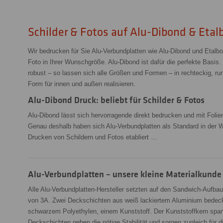
Schilder & Fotos auf Alu-Dibond & Etal
Wir bedrucken für Sie Alu-Verbundplatten wie Alu-Dibond und Etalb
Foto in Ihrer Wunschgröße. Alu-Dibond ist dafür die perfekte Basis. 
robust – so lassen sich alle Größen und Formen – in rechteckig, run
Form für innen und außen realisieren.
Alu-Dibond Druck: beliebt für Schilder & Fotos
Alu-Dibond lässt sich hervorragende direkt bedrucken und mit Folie
Genau deshalb haben sich Alu-Verbundplatten als Standard in der 
Drucken von Schildern und Fotos etabliert …
Alu-Verbundplatten – unsere kleine Materialkunde 
Alle Alu-Verbundplatten-Hersteller setzten auf den Sandwich-Aufba
von 3A. Zwei Deckschichten aus weiß lackiertem Aluminium bedec
schwarzem Polyethylen, einem Kunststoff. Der Kunststoffkern spart
Deckschichten geben die nötige Stabilität und sorgen zugleich für d