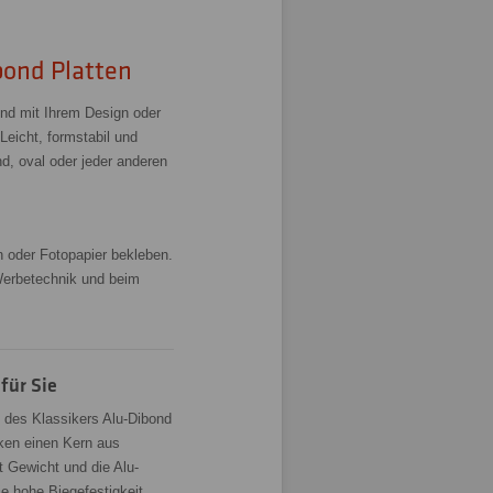
bond Platten
ond mit Ihrem Design oder
Leicht, formstabil und
d, oval oder jeder anderen
n oder Fotopapier bekleben.
Werbetechnik und beim
für Sie
u des Klassikers Alu-Dibond
ken einen Kern aus
 Gewicht und die Alu-
ie hohe Biegefestigkeit.