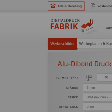
Hilfe & Beratung
kostenlo
Gut
Werbeschilder
Werbeplanen & Ba
Alu-Dibond Druck 
FORMAT (B*H)
3 mm
STÄRKE
UV-Direktdruck - 
DRUCK
ohne
EFFEKTLACK