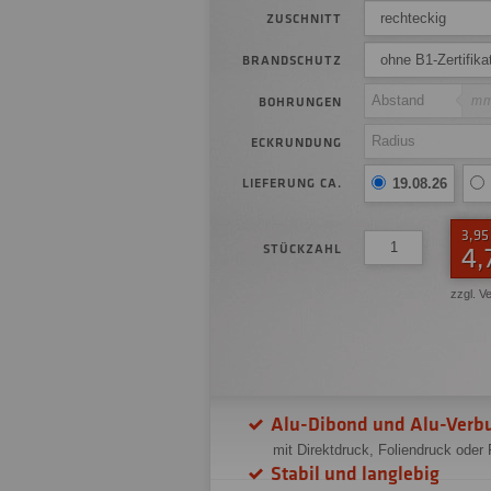
rechteckig
ZUSCHNITT
ohne B1-Zertifika
BRANDSCHUTZ
m
BOHRUNGEN
ECKRUNDUNG
LIEFERUNG CA.
19.08.26
3,95
STÜCKZAHL
4,
zzgl. V
Alu-Dibond und Alu-Verb
mit Direktdruck, Foliendruck oder
Stabil und langlebig