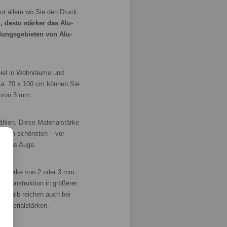
vor allem wo Sie den Druck
d, desto stärker das Alu-
dungsgebieten von Alu-
d
piel in Wohnräume und
 ca. 70 x 100 cm können Sie
e von 3 mm.
hlen. Diese Materialstärke
cm am schönsten – vor
nd ins Auge.
enstärke von 2 oder 3 mm.
r Konstruktion in größerer
eshalb reichen auch bei
 Materialstärken.