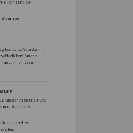
reie Form) und die
nd günstig!
tig bedruckte Schilder mit
erschiedlichem Aufdruck
en Sie anschließen im
ierung
 Brandschutzzertifizierung
ern und Drucken im
atte einen hellen,
ethylen.