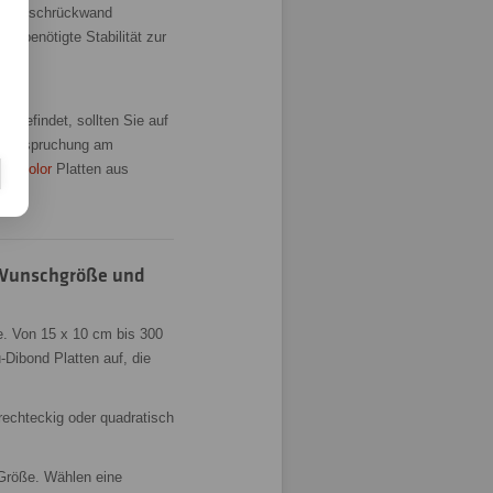
er Duschrückwand
ie benötigte Stabilität zur
n befindet, sollten Sie auf
 Beanspruchung am
ignicolor
Platten aus
n Wunschgröße und
e. Von 15 x 10 cm bis 300
-Dibond Platten auf, die
echteckig oder quadratisch
 Größe. Wählen eine