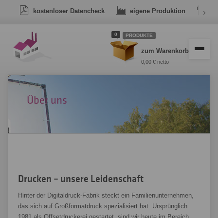
kostenloser Datencheck
eigene Produktion
›
Dr
0
PRODUKTE
zum Warenkorb
0,00 € netto
Über uns
Drucken – unsere Leidenschaft
Hinter der Digitaldruck-Fabrik steckt ein Familienunternehmen,
das sich auf Großformatdruck spezialisiert hat. Ursprünglich
1981 als Offsetdruckerei gestartet, sind wir heute im Bereich