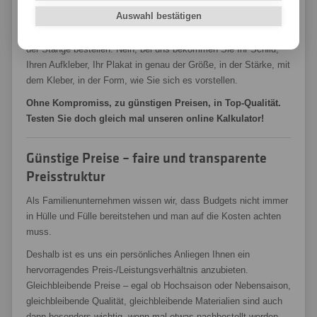
Auswahl bestätigen
Durch die eigene Produktion, ausgeklügelte automatisierte
Abläufe uvm. können Sie bei uns nicht nur 0815 Produkte von
der Stange bestellen. Nein, bei uns bekommen Sie Ihr Schild,
Ihren Aufkleber, Ihr Plakat in genau der Größe, in der Stärke, mit
dem Kleber, in der Form, wie Sie sich es vorstellen.
Ohne Kompromiss, zu günstigen Preisen, in Top-Qualität.
Testen Sie doch gleich mal unseren online Kalkulator!
Günstige Preise – faire und transparente
Preisstruktur
Als Familienunternehmen wissen wir, dass Budgets nicht immer
in Hülle und Fülle bereitstehen und man auf die Kosten achten
muss.
Deshalb ist es uns ein persönliches Anliegen Ihnen ein
hervorragendes Preis-/Leistungsverhältnis anzubieten.
Gleichbleibende Preise – egal ob Hochsaison oder Nebensaison,
gleichbleibende Qualität, gleichbleibende Materialien sind auch
dann besonders wichtig, wenn mal etwas nachbestellt werden