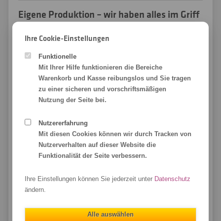
Eigene Produktion – wir haben alles im Griff
Der Schlüssel zum Erfolg. Denn drucken ist unserer
Ihre Cookie-Einstellungen
Leidenschaft. Und davon profitieren vor allem Sie: Qualität,
Preis und Lieferzeit haben wir in der Hand. Denn die
Funktionelle
Kundenanforderungen mit denen wir und auch Sie konfrontiert,
Mit Ihrer Hilfe funktionieren die Bereiche
sind je nach Ereignis unterschiedlich.
Warenkorb und Kasse reibungslos und Sie tragen
zu einer sicheren und vorschriftsmäßigen
Einmal muss es besonders günstig sein. Ein anderes Mal steht
Nutzung der Seite bei.
der Liefertermin im Vordergrund. Mal ist der Qualitätsanspruch
im Fokus. Mal die Sonderkonfektionierung bzw. eine
Nutzererfahrung
Sonderanfertigung nötig.
Mit diesen Cookies können wir durch Tracken von
Ein Ansprechpartner, eine flache Hierarchie, eine überschaubare
Nutzerverhalten auf dieser Website die
Anzahl an Mitarbeitern – wo noch jeder jeden kennt – und vor
Funktionalität der Seite verbessern.
allem kurze Wege zu den Schlüsselstellen.
Genau darin liegt die Stärke unserer eigenen Produktion.
Ihre Einstellungen können Sie jederzeit unter
Datenschutz
ändern.
Individuelle Produkte – nach Ihren
Alle auswählen
Bedürfnissen