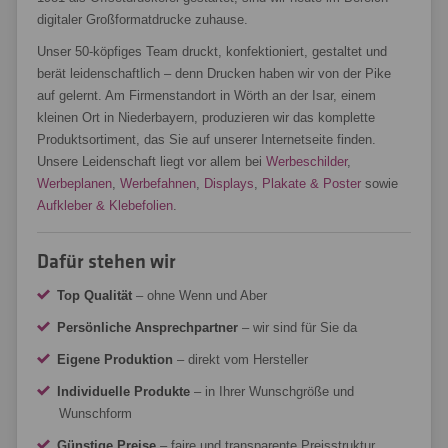
digitaler Großformatdrucke zuhause.
Unser 50-köpfiges Team druckt, konfektioniert, gestaltet und
berät leidenschaftlich – denn Drucken haben wir von der Pike
auf gelernt. Am Firmenstandort in Wörth an der Isar, einem
kleinen Ort in Niederbayern, produzieren wir das komplette
Produktsortiment, das Sie auf unserer Internetseite finden.
Unsere Leidenschaft liegt vor allem bei
Werbeschilder
,
Werbeplanen
,
Werbefahnen
,
Displays
,
Plakate & Poster
sowie
Aufkleber & Klebefolien
.
Dafür stehen wir
Top Qualität
– ohne Wenn und Aber
Persönliche Ansprechpartner
– wir sind für Sie da
Eigene Produktion
– direkt vom Hersteller
Individuelle Produkte
– in Ihrer Wunschgröße und
Wunschform
Günstige Preise
– faire und transparente Preisstruktur