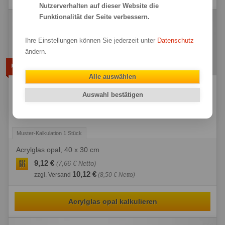
Nutzerverhalten auf dieser Website die
Funktionalität der Seite verbessern.
Ihre Einstellungen können Sie jederzeit unter
Datenschutz
ändern.
Acrylglas opal
Alle auswählen
Weißes, transluzentes Acrylglas für die Hinterleuchtung
Auswahl bestätigen
(30% Lichtdurchlässigkeit). Für Leuchtkästen und
Leuchtwerbung. Verfügbare Stärken: 2, 3 und 4 mm
Acrylglas opal, 40 x 30 cm
9,12 €
(7,66 € Netto)
10,12 €
zzgl. Versand
(8,50 € Netto)
Acrylglas opal kalkulieren