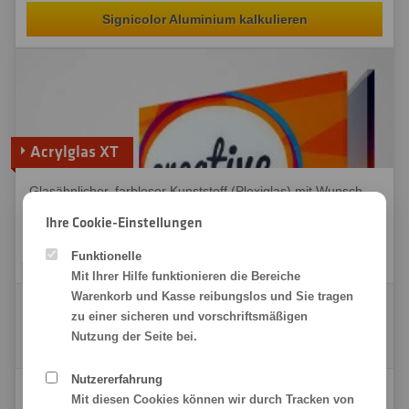
Signicolor Aluminium kalkulieren
Acrylglas XT
Glasähnlicher, farbloser Kunststoff (Plexiglas) mit Wunsch-
Hinterlegung: transparent, weiß oder in Milchglas-Optik.
Ihre Cookie-Einstellungen
Verfügbare Stärken: 2, 3, 5, 8, 10, 12, 15, 20 und 25 mm
Funktionelle
Mit Ihrer Hilfe funktionieren die Bereiche
Warenkorb und Kasse reibungslos und Sie tragen
Acrylglas XT, 40 x 30 cm
zu einer sicheren und vorschriftsmäßigen
10,66 €
(8,96 € Netto)
Nutzung der Seite bei.
10,12 €
zzgl. Versand
(8,50 € Netto)
Nutzererfahrung
Acrylglas XT kalkulieren
Mit diesen Cookies können wir durch Tracken von