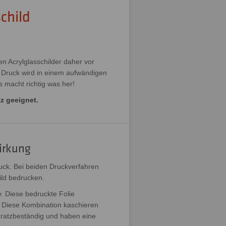
schild
n Acrylglasschilder daher vor
r Druck wird in einem aufwändigen
as macht richtig was her!
z geeignet.
irkung
uck. Bei beiden Druckverfahren
ild bedrucken.
v. Diese bedruckte Folie
k. Diese Kombination kaschieren
 kratzbeständig und haben eine