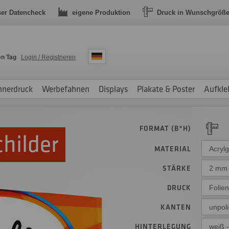
ser Datencheck
eigene Produktion
Druck in Wunschgröß
en Tag
Login / Registrieren
nnerdruck
Werbefahnen
Displays
Plakate & Poster
Aufkle
FORMAT (B*H)
childer
MATERIAL
Acryl
STÄRKE
2 mm
DRUCK
Folie
KANTEN
unpoli
HINTERLEGUNG
weiß -