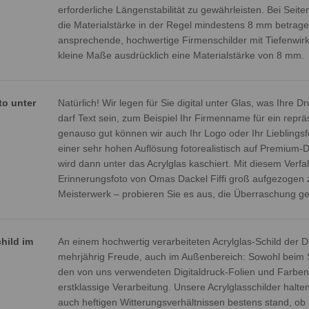
erforderliche Längenstabilität zu gewährleisten. Bei Sei
die Materialstärke in der Regel mindestens 8 mm betrag
ansprechende, hochwertige Firmenschilder mit Tiefenwir
kleine Maße ausdrücklich eine Materialstärke von 8 mm.
to unter
Natürlich! Wir legen für Sie digital unter Glas, was Ihre D
darf Text sein, zum Beispiel Ihr Firmenname für ein reprä
genauso gut können wir auch Ihr Logo oder Ihr Lieblingsf
einer sehr hohen Auflösung fotorealistisch auf Premium-Di
wird dann unter das Acrylglas kaschiert. Mit diesem Verf
Erinnerungsfoto von Omas Dackel Fiffi groß aufgezogen
Meisterwerk – probieren Sie es aus, die Überraschung ge
child im
An einem hochwertig verarbeiteten Acrylglas-Schild der D
mehrjährig Freude, auch im Außenbereich: Sowohl beim S
den von uns verwendeten Digitaldruck-Folien und Farben 
erstklassige Verarbeitung. Unsere Acrylglasschilder halte
auch heftigen Witterungsverhältnissen bestens stand, o