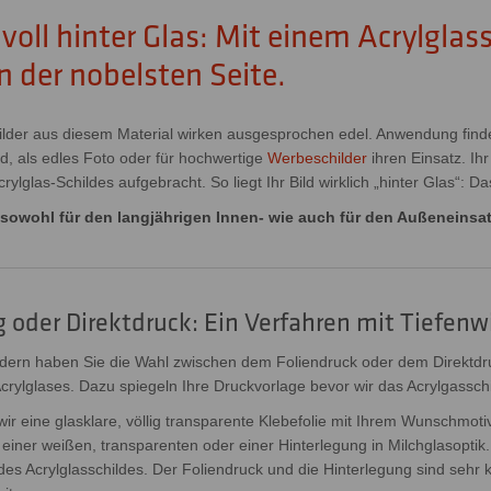
lvoll hinter Glas: Mit einem Acrylglas
n der nobelsten Seite.
lder aus diesem Material wirken ausgesprochen edel. Anwendung finde
ld, als edles Foto oder für hochwertige
Werbeschilder
ihren Einsatz. Ih
ylglas-Schildes aufgebracht. So liegt Ihr Bild wirklich „hinter Glas“: D
 sowohl für den langjährigen Innen- wie auch für den Außeneinsat
 oder Direktdruck: Ein Verfahren mit Tiefenw
dern haben Sie die Wahl zwischen dem Foliendruck oder dem Direktdr
crylglases. Dazu spiegeln Ihre Druckvorlage bevor wir das Acrylgassch
ir eine glasklare, völlig transparente Klebefolie mit Ihrem Wunschmoti
 einer weißen, transparenten oder einer Hinterlegung in Milchglasopti
 des Acrylglasschildes. Der Foliendruck und die Hinterlegung sind sehr