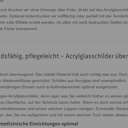
it.
uck drucken wir ohne Umwege über Folie, direkt auf das Acrylglasschil
v. Optional hinterdrucken wir vollflächig oder partiell mit der Sonder
hr edle Effekte erzielt werden. An allen mit weiß bedruckten Stellen is
die Farbe transparent.
ndsfähig, pflegeleicht – Acrylglasschilder übe
ptisch überzeugend. Das stabile Material hält auch richtig was aus. Durc
n Wettereinflüsse geschützt: Schilder aus Acrylglas sind unempfindlich
ehrjährigen Einsatz auch in Außenbereichen optimal ausgerüstet.
n Acrylglasschilder, denn egal, was Sie vielleicht bisher zu wissen gla
lose Oberfläche, auf der Schmutz kaum haftet. Wenn es doch einmal erford
Spülmittelwasser und einem weichen Lappen reinigen. Eventuelle Staub
iger, den Sie nur aufsprühen und mit einem weichen Tuch wieder abwis
 medizinische Einrichtungen optimal