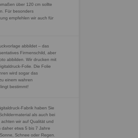
tenmaßen über 120 cm sollte
en. Für besonders
kung empfehlen wir auch für
ruckvorlage abbildet – das
sentatives Firmenschild, aber
oto abbilden. Wir drucken mit
gitaldruck-Folie. Die Folie
ahren wird sogar das
 zu einem wahren
lingt bestimmt!
igitaldruck-Fabrik haben Sie
childermaterial als auch bei
achten wir auf Qualität und
n daher etwa 5 bis 7 Jahre
b Sonne, Schnee oder Regen.