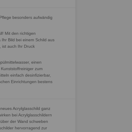
r Pflege besonders aufwändig
l! Mit den richtigen
 Ihr Bild bei einem Schild aus
, ist auch Ihr Druck
Spülmittelwasser, einen
Kunststoffreiniger zum
teln einfach desinfizierbar,
ischen Einrichtungen bestens
r neues Acrylglasschild ganz
rken bei Acrylglasschildern
ch über der Wand schweben
schilder hervorragend zur