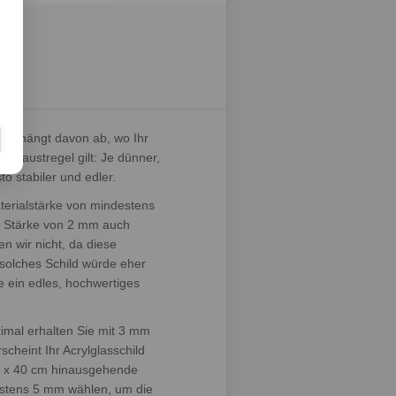
ist, hängt davon ab, wo Ihr
s Faustregel gilt: Je dünner,
to stabiler und edler.
terialstärke von mindestens
ne Stärke von 2 mm auch
n wir nicht, da diese
solches Schild würde eher
ie ein edles, hochwertiges
imal erhalten Sie mit 3 mm
scheint Ihr Acrylglasschild
0 x 40 cm hinausgehende
destens 5 mm wählen, um die