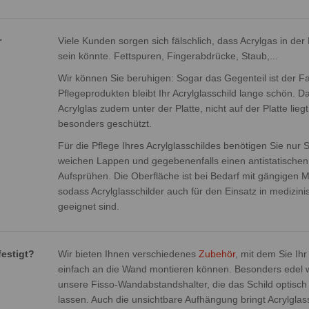
r
Viele Kunden sorgen sich fälschlich, dass Acrylgas in de
sein könnte. Fettspuren, Fingerabdrücke, Staub,...
Wir können Sie beruhigen: Sogar das Gegenteil ist der Fal
Pflegeprodukten bleibt Ihr Acrylglasschild lange schön. Da
Acrylglas zudem unter der Platte, nicht auf der Platte liegt
besonders geschützt.
Für die Pflege Ihres Acrylglasschildes benötigen Sie nur 
weichen Lappen und gegebenenfalls einen antistatischen 
Aufsprühen. Die Oberfläche ist bei Bedarf mit gängigen Mit
sodass Acrylglasschilder auch für den Einsatz in medizin
geeignet sind.
festigt?
Wir bieten Ihnen verschiedenes
Zubehör
, mit dem Sie Ih
einfach an die Wand montieren können. Besonders edel wi
unsere Fisso-Wandabstandshalter, die das Schild optis
lassen. Auch die unsichtbare Aufhängung bringt Acrylglas