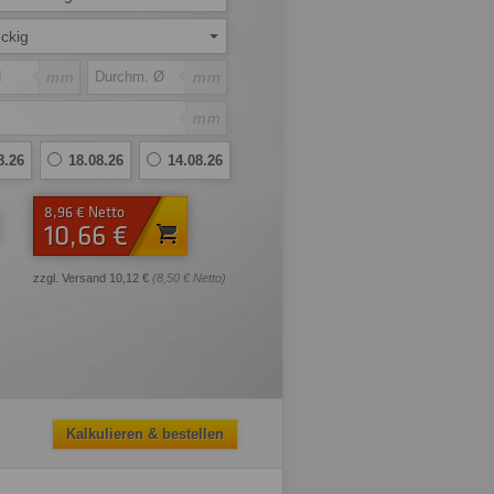
ckig
mm
mm
mm
8.26
18.08.26
14.08.26
8,96 € Netto
10,66 €
zzgl. Versand 10,12 €
(8,50 € Netto)
Kalkulieren & bestellen