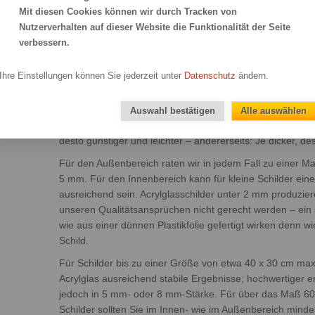
Mit diesen Cookies können wir durch Tracken von
Nutzerverhalten auf dieser Website die Funktionalität der Seite
verbessern.
n, wir die Antworten!
Ihre Einstellungen können Sie jederzeit unter
Datenschutz
ändern.
e für
Welche Stärke für Ihr Acrylglasschild am besten geeignet 
Auswahl bestätigen
Alle auswählen
Schild aufgehängt werden soll und welche Maße es hat. Al
desto günstiger und leichter – andererseits: Je dicker, des
Für den Außenbereich raten wir in jedem Fall zu einer Ma
5 mm. Für den Innenbereich kann für kleine Schilder ei
ausreichend sein. Acrylglasschilder unter 2 mm produziere
unseren Qualitätsansprüchen nicht gerecht werden – ein 
wie aus einer dünnen Plastikfolie gefertigt wirken denn w
Schild.
Für Schilder bis zu einer Größe von etwa 40 x 30 cm max
Acrylglas ausreichend stabile Ergebnisse; hochwertiger er
jedoch in 5 mm- oder 8 mm-Stärke. Für über das Maß 6
Schilder sollten Sie im Innen- wie im Außenbereich min