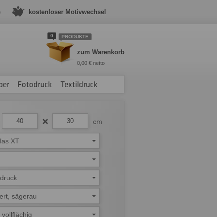
e
kostenloser Motivwechsel
0
PRODUKTE
zum Warenkorb
0,00 € netto
ber
Fotodruck
Textildruck
cm
glas XT
ndruck
ert, sägerau
 vollflächig