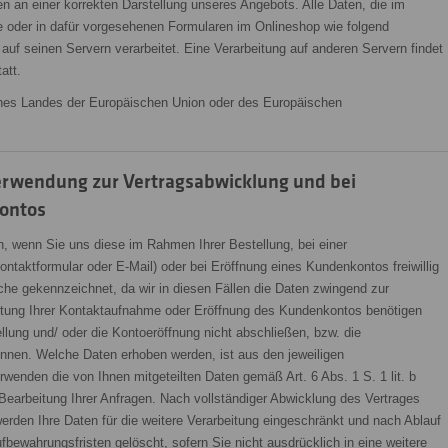
n an einer korrekten Darstellung unseres Angebots. Alle Daten, die im
 oder in dafür vorgesehenen Formularen im Onlineshop wie folgend
uf seinen Servern verarbeitet. Eine Verarbeitung auf anderen Servern findet
att.
 eines Landes der Europäischen Union oder des Europäischen
erwendung zur Vertragsabwicklung und bei
ontos
 wenn Sie uns diese im Rahmen Ihrer Bestellung, bei einer
ntaktformular oder E-Mail) oder bei Eröffnung eines Kundenkontos freiwillig
olche gekennzeichnet, da wir in diesen Fällen die Daten zwingend zur
itung Ihrer Kontaktaufnahme oder Eröffnung des Kundenkontos benötigen
lung und/ oder die Kontoeröffnung nicht abschließen, bzw. die
nen. Welche Daten erhoben werden, ist aus den jeweiligen
rwenden die von Ihnen mitgeteilten Daten gemäß Art. 6 Abs. 1 S. 1 lit. b
arbeitung Ihrer Anfragen. Nach vollständiger Abwicklung des Vertrages
rden Ihre Daten für die weitere Verarbeitung eingeschränkt und nach Ablauf
fbewahrungsfristen gelöscht, sofern Sie nicht ausdrücklich in eine weitere