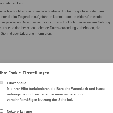
 aufnehmen kann.
 eine Nachricht an die unten beschriebene Kontaktmöglichkeit oder direkt
unter der im Folgenden aufgeführten Kontaktadresse widerrufen werden.
ür angegebenen Daten, soweit Sie nicht ausdrücklich in eine weitere Nutzung
wir uns eine darüber hinausgehende Datenverwendung vorbehalten, die
r Sie in dieser Erklärung informieren.
Ihre Cookie-Einstellungen
Funktionelle
Mit Ihrer Hilfe funktionieren die Bereiche Warenkorb und Kasse
reibungslos und Sie tragen zu einer sicheren und
vorschriftsmäßigen Nutzung der Seite bei.
d Postwerbung
Nutzererfahrung