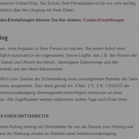
unserem Online-Shop. Der Schutz Ihrer Privatsphäre ist für uns sehr wichtig.
führlich über den Umgang mit Ihren Daten.
ookie-Einstellungen können Sie hier ändern:
Cookie-Einstellungen
ing
en, ohne Angaben zu Ihrer Person zu machen. Bei jedem Aufruf einer
diglich automatisch ein sogenanntes Server-Logfile, das z.B. den Namen der
e, Datum und Uhrzeit des Abrufs, übertragene Datenmenge und den
 enthält und den Abruf dokumentiert.
ßlich zum Zwecke der Sicherstellung eines störungsfreien Betriebs der Seite
bots ausgewertet. Dies dient gemäß Art. 6 Abs. 1 S. 1 lit. f DSGVO der
teressensabwägung überwiegenden berechtigten Interessen an einer
ots. Alle Zugriffsdaten werden spätestens sieben Tage nach Ende Ihres
H EINEN DRITTANBIETER
rem Auftrag erbringt ein Drittanbieter für uns die Dienste zum Hosting und
dient der Wahrung unserer im Rahmen einer Interessensabwägung