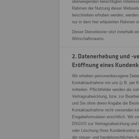
überwiegenden berechtigten Interesse
Rahmen der Nutzung dieser Webseite
beschrieben erhoben werden, werden a
nur in dem hier erläuterten Rahmen st
Dieser Dienstleister sitzt innerhalb
Wirtschaftsraums.
2. Datenerhebung und -v
Eröffnung eines Kundenk
Wir erheben personenbezogene Daten,
Kontaktaufnahme mit uns (z.B. per Ko
mitteilen. Pflichtfelder werden als s
Vertragsabwicklung, bzw. zur Bearbe
und Sie ohne deren Angabe die Bestel
Kontaktaufnahme nicht versenden kön
Eingabeformularen ersichtlich. Wir ve
DSGVO zur Vertragsabwicklung und Be
oder Löschung Ihres Kundenkontos we
der steuer- und handelsrechtlichen Au