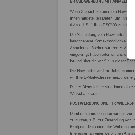
E-MAIL-WERBUNG MIT ANMELDUN
Wenn Sie sich zu unserem Newsletter 
Ihnen mitgeteilten Daten, um Ihnen r
6 Abs. 1 S. 1 lit. a DSGVO zuzusend
Die Abmeldung vom Newsletter ist jed
beschriebene Kontaktmöglichkeit ode
Abmeldung löschen wir Ihre E-Mail-Ad
eingewilligt haben oder wir uns eine
ist und über die wir Sie in dieser Erk
Der Newsletter wird im Rahmen einer 
wir Ihre E-Mail-Adresse hierzu weiter
Dieser Dienstleister sitzt innerhalb
Wirtschaftsraums.
POSTWERBUNG UND IHR WIDERS
Darüber hinaus behalten wir uns vor
zu nutzen, z.B. zur Zusendung von i
Briefpost. Dies dient der Wahrung u
Interessen an einer werblichen Ansp