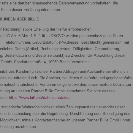
wir uns eine darüber hinausgehende Datenverwendung vorbehalten, die
r Sie in dieser Erklärung informieren.
KUNDEN ÜBER BILLIE
 Rechnung“ sowie Erteilung der hierfür erforderlichen
 gemäß Art. 6 Abs. 1 S. 1 lit. a DSGVO werden personenbezogene Daten
l, Telefonnummer, Geburtsdatum, IP-Adresse, Geschlecht) gemeinsam mit
derlichen Daten (Artikel, Rechnungsbetrag, Fälligkeiten, Gesamtbetrag,
 Bestelldatum und Bestellzeitpunkt) zu Zwecken der Abwicklung dieser
 GmbH, Charlottenstraße 4, 10969 Berlin übermittelt.
nität des Kunden führt unser Partner Abfragen und Auskünfte bei öffentlich
itauskunfteien durch. Die Anbieter, bei denen Auskünfte und gegebenenfalls
ematisch-statistischer Verfahren eingeholt werden, sowie weitere Details zur
ittlung an unseren Partner Billie GmbH entnehmen Sie bitte dessen
inden:
https://www.billie.io/datenschutz/kar
e statistische Wahrscheinlichkeit eines Zahlungsausfalls verwendet unser
ogene Entscheidung über die Begründung, Durchführung oder Beendigung des
 Möglichkeit, mittels Kontaktaufnahme an unseren Partner Billie GmbH ihren
cheidung anzufechten.