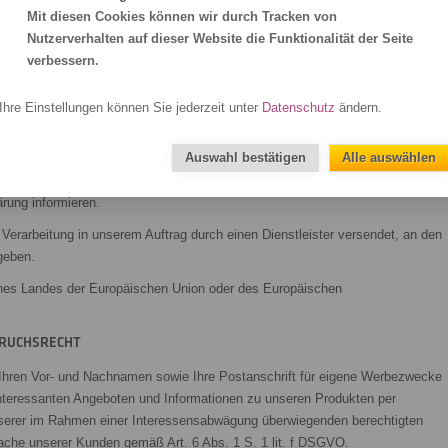
G ZUM NEWSLETTER
Mit diesen Cookies können wir durch Tracken von
anmelden, verwenden wir die hierfür erforderlichen oder gesondert von
Nutzerverhalten auf dieser Website die Funktionalität der Seite
egelmäßig unseren E-Mail-Newsletter aufgrund Ihrer Einwilligung gemäß Art.
verbessern.
en.
Ihre Einstellungen können Sie jederzeit unter
Datenschutz
ändern.
erzeit möglich und kann entweder durch eine Nachricht an die unten
r über einen dafür vorgesehenen Link im Newsletter erfolgen. Nach
Auswahl bestätigen
Alle auswählen
resse, soweit Sie nicht ausdrücklich in eine weitere Nutzung Ihrer Daten
 darüber hinausgehende Datenverwendung vorbehalten, die gesetzlich erlaubt
lärung informieren.
Verarbeitung in unserem Auftrag durch einen Dienstleister versendet, an den
geben.
 eines Landes der Europäischen Union oder des Europäischen
PRUCHSRECHT
, Ihren Vor- und Nachnamen sowie Ihre Postanschrift für eigene Werbezwecke
nteressanten Angeboten und Informationen zu unseren Produkten per
nserer im Rahmen einer Interessensabwägung überwiegenden berechtigten
rache unserer Kunden gemäß Art. 6 Abs. 1 S. 1 lit. f DSGVO.