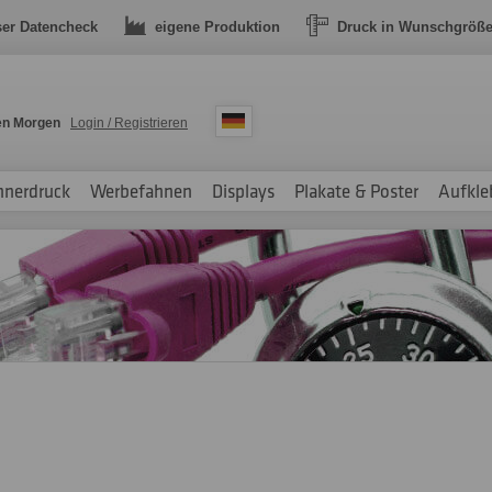
ser Datencheck
eigene Produktion
Druck in Wunschgröß
en Morgen
Login / Registrieren
nnerdruck
Werbefahnen
Displays
Plakate & Poster
Aufkle