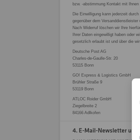
bzw. -abstimmung Kontakt mit Ihnen
Die Einwilligung kann jederzeit durch
gegenüber dem Versanddienstleister 
Nach Widerruf löschen wir Ihre hierf
Ihrer Daten eingewilligt haben oder 
gesetzlich erlaubt ist und über die wi
Deutsche Post AG
Charles-de-Gaulle-Str. 20
53115 Bonn
GO! Express & Logistics GmbH
Brühler Straße 9
53119 Bonn
ATLOC Roider GmbH
Ziegelbreite 2
84166 Adlkofen
4. E-Mail-Newsletter un