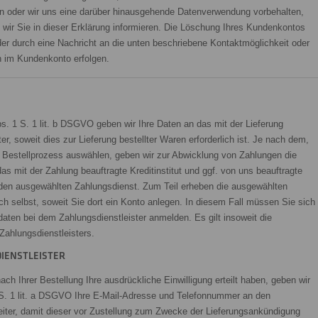
ben oder wir uns eine darüber hinausgehende Datenverwendung vorbehalten,
ie wir Sie in dieser Erklärung informieren. Die Löschung Ihres Kundenkontos
der durch eine Nachricht an die unten beschriebene Kontaktmöglichkeit oder
n im Kundenkonto erfolgen.
bs. 1 S. 1 lit. b DSGVO geben wir Ihre Daten an das mit der Lieferung
, soweit dies zur Lieferung bestellter Waren erforderlich ist. Je nach dem,
m Bestellprozess auswählen, geben wir zur Abwicklung von Zahlungen die
s mit der Zahlung beauftragte Kreditinstitut und ggf. von uns beauftragte
n den ausgewählten Zahlungsdienst. Zum Teil erheben die ausgewählten
ch selbst, soweit Sie dort ein Konto anlegen. In diesem Fall müssen Sie sich
aten bei dem Zahlungsdienstleister anmelden. Es gilt insoweit die
Zahlungsdienstleisters.
IENSTLEISTER
ch Ihrer Bestellung Ihre ausdrückliche Einwilligung erteilt haben, geben wir
 S. 1 lit. a DSGVO Ihre E-Mail-Adresse und Telefonnummer an den
eiter, damit dieser vor Zustellung zum Zwecke der Lieferungsankündigung