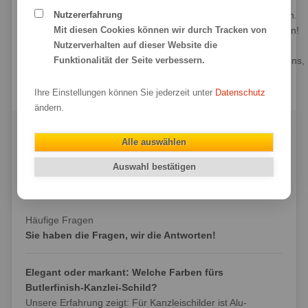
Bestimmen Sie selbst die genauen Maße und die gesamte
Nutzererfahrung
Konfiguration Ihres Kanzleischilds – und das zu fairen Preisen.
Mit diesen Cookies können wir durch Tracken von
Ach, und natürlich übernehmen wir auch Sonderanfertigungen!
Nutzerverhalten auf dieser Website die
Wenn Sie also, seriöser Auftritt hin oder her, eine ganz
Funktionalität der Seite verbessern.
ausgefallene Kanzleischild-Idee haben: Melden Sie sich bei uns,
wir finden bestimmt eine Möglichkeit der Umsetzung!
Ihre Einstellungen können Sie jederzeit unter
Datenschutz
ändern.
Alle auswählen
Auswahl bestätigen
Häufige Fragen
Sie haben die Fragen, wir die Antworten!
Elegant oder markant: Welche Farben fürs
Butlerfinish-Kanzlei-Schild?
Unsere Erfahrung zeigt: Für Kanzleischilder ist Alu-