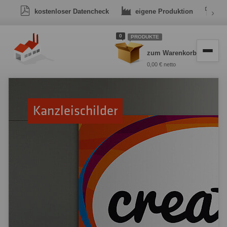
kostenloser Datencheck
eigene Produktion
›
Dr
0
PRODUKTE
zum Warenkorb
0,00 € netto
Kanzleischilder