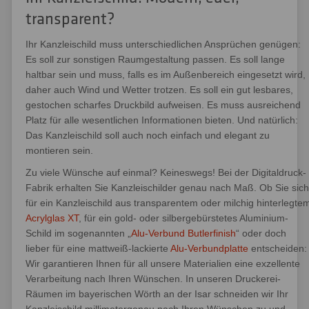
transparent?
Ihr Kanzleischild muss unterschiedlichen Ansprüchen genügen:
Es soll zur sonstigen Raumgestaltung passen. Es soll lange
haltbar sein und muss, falls es im Außenbereich eingesetzt wird,
daher auch Wind und Wetter trotzen. Es soll ein gut lesbares,
gestochen scharfes Druckbild aufweisen. Es muss ausreichend
Platz für alle wesentlichen Informationen bieten. Und natürlich:
Das Kanzleischild soll auch noch einfach und elegant zu
montieren sein.
Zu viele Wünsche auf einmal? Keineswegs! Bei der Digitaldruck-
Fabrik erhalten Sie Kanzleischilder genau nach Maß. Ob Sie sich
für ein Kanzleischild aus transparentem oder milchig hinterlegte
Acrylglas XT
, für ein gold- oder silbergebürstetes Aluminium-
Schild im sogenannten „
Alu-Verbund Butlerfinish
“ oder doch
lieber für eine mattweiß-lackierte
Alu-Verbundplatte
entscheiden:
Wir garantieren Ihnen für all unsere Materialien eine exzellente
Verarbeitung nach Ihren Wünschen. In unseren Druckerei-
Räumen im bayerischen Wörth an der Isar schneiden wir Ihr