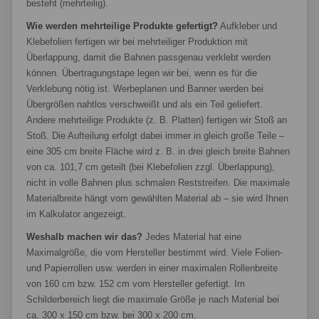
besteht (mehrteilig).
Wie werden mehrteilige Produkte gefertigt?
Aufkleber und
Klebefolien fertigen wir bei mehrteiliger Produktion mit
Überlappung, damit die Bahnen passgenau verklebt werden
können. Übertragungstape legen wir bei, wenn es für die
Verklebung nötig ist. Werbeplanen und Banner werden bei
Übergrößen nahtlos verschweißt und als ein Teil geliefert.
Andere mehrteilige Produkte (z. B. Platten) fertigen wir Stoß an
Stoß. Die Aufteilung erfolgt dabei immer in gleich große Teile –
eine 305 cm breite Fläche wird z. B. in drei gleich breite Bahnen
von ca. 101,7 cm geteilt (bei Klebefolien zzgl. Überlappung),
nicht in volle Bahnen plus schmalen Reststreifen. Die maximale
Materialbreite hängt vom gewählten Material ab – sie wird Ihnen
im Kalkulator angezeigt.
Weshalb machen wir das?
Jedes Material hat eine
Maximalgröße, die vom Hersteller bestimmt wird. Viele Folien-
und Papierrollen usw. werden in einer maximalen Rollenbreite
von 160 cm bzw. 152 cm vom Hersteller gefertigt. Im
Schilderbereich liegt die maximale Größe je nach Material bei
ca. 300 x 150 cm bzw. bei 300 x 200 cm.