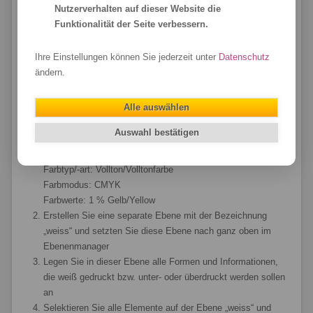
Nutzerverhalten auf dieser Website die
Farben deckend. Schriften und Bilder sind so auch auf farbigen
Funktionalität der Seite verbessern.
und dunklen Untergründen gut sichtbar.
Die Option „Sonderfarbe weiß“ steht Ihnen bei unseren
Ihre Einstellungen können Sie jederzeit unter
Datenschutz
transparenten Aufklebern sowie bei Werbeschildern aus
ändern.
Alu-Dibond Butlerfinish
und
Acrylglas
zur Verfügung.
So legen Sie die Sonderfarbe weiß korrekt in Ihren
Alle auswählen
Druckdaten an:
Auswahl bestätigen
Erstellen Sie folgende Vollton-Farbe:
Farbfeldname: weiss
Farbtyp/-art: Vollton/Volltonfarbe
Farbmodus: CMYK
Farbwerte: 1 % Gelb/Yellow
Erstellen Sie eine separate Ebene mit der Bezeichnung
„weiss“ und setzten Sie diese Ebene nach ganz oben im
Ebenenmanager
Legen Sie in dieser Ebene alle Formen und Informationen,
die weiß gedruckt bzw. unter- oder überdruckt werden sollen
an
Selektieren Sie alle Elemente auf der Ebene „weiss“ und