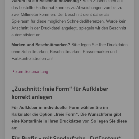
Warum ist ein Beschnitt notwendig?
Beim Zuschneiden auf
das bestellte Endformat kann es zu Abweichungen von bis zu
zwei Millimeter kommen. Der Beschnitt dient daher als
Spielraum für diese möglichen Schneidedifferenzen. Wurde kein
Anschnitt in der Druckdatei angelegt, spiegeln wir den Beschnitt
automatisiert an.
Marken und Beschnittmarken?
Bitte legen Sie Ihre Druckdaten
ohne Schnittmarken, Beschnittmarken, Passermarken und
Farbkontrollstreifen an!
zum Seitenanfang
„Zuschnitt: freie Form“ für Aufkleber
korrekt anlegen
Für Aufkleber in individueller Form wählen Sie im
Kalkulator die Option „freie Form“. Die Wunschform gibt
eine Konturlinie in Ihren Druckdaten vor. So legen Sie diese
an:
Für Profis – mit Sonderfarbe „CutContour“