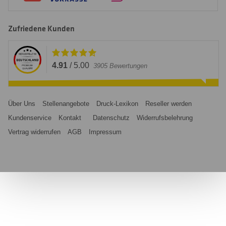
Zufriedene Kunden
4.91
/
5.00
3905
Bewertungen
Über Uns
Stellenangebote
Druck-Lexikon
Reseller werden
Kundenservice
Kontakt
Datenschutz
Widerrufsbelehrung
Vertrag widerrufen
AGB
Impressum