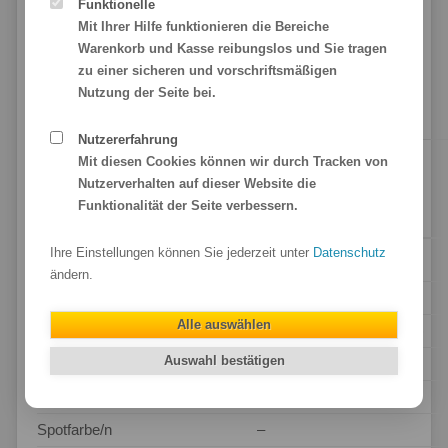
Funktionelle
Maschinenpark.
Mit Ihrer Hilfe funktionieren die Bereiche
Gold- & Silberfolie
m
it ❤ für Sie gedruckt!
Warenkorb und Kasse reibungslos und Sie tragen
zu einer sicheren und vorschriftsmäßigen
Nutzung der Seite bei.
Nutzererfahrung
Mit diesen Cookies können wir durch Tracken von
Technische Daten
Nutzerverhalten auf dieser Website die
Funktionalität der Seite verbessern.
Produktbezeichnung
Klebefolie whiteboard
Ihre Einstellungen können Sie jederzeit unter
Datenschutz
Drucksystem
Epson SureColor S9100
ändern.
Druckfarben
CMYKcmkORG
Alle auswählen
Druckauflösung
1.200 x 600 dpi (10 Pass)
Auswahl bestätigen
Tropfengröße
pl
4,3
Druckfarbraum
CMYK
Spotfarbe/n
–