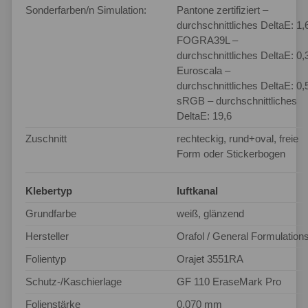
Sonderfarben/n Simulation:
Pantone zertifiziert –
durchschnittliches DeltaE: 1,
FOGRA39L –
durchschnittliches DeltaE: 0,
Euroscala –
durchschnittliches DeltaE: 0,
sRGB – durchschnittliches
DeltaE: 19,6
Zuschnitt
rechteckig, rund+oval, freie
Form oder Stickerbogen
Klebertyp
luftkanal
Grundfarbe
weiß, glänzend
Hersteller
Orafol / General Formulation
Folientyp
Orajet 3551RA
Schutz-/Kaschierlage
GF 110 EraseMark Pro
Folienstärke
0,070 mm