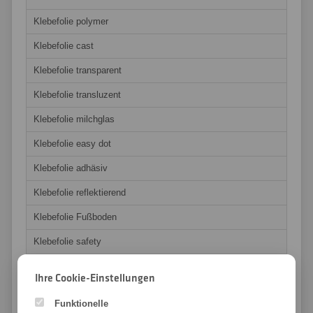
Klebefolie polymer
Klebefolie cast
Klebefolie transparent
Klebefolie transluzent
Klebefolie milchglas
Klebefolie easy dot
Klebefolie adhäsiv
Klebefolie reflektierend
Klebefolie Fußboden
Klebefolie safety
Klebefolie window graphics
Ihre Cookie-Einstellungen
Klebefolie Whiteboard
Funktionelle