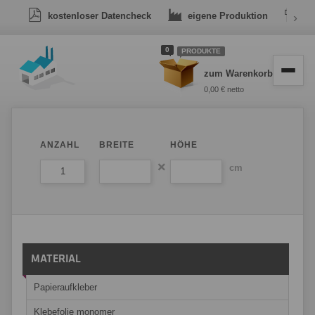
kostenloser Datencheck
eigene Produktion
›
Dr
0
PRODUKTE
zum Warenkorb
0,00 € netto
ANZAHL
BREITE
HÖHE
cm
MATERIAL
Papieraufkleber
Klebefolie monomer