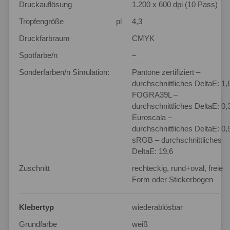
Druckauflösung
1.200 x 600 dpi (10 Pass)
Tropfengröße
pl
4,3
Druckfarbraum
CMYK
Spotfarbe/n
–
Sonderfarben/n Simulation:
Pantone zertifiziert –
durchschnittliches DeltaE: 1,
FOGRA39L –
durchschnittliches DeltaE: 0,
Euroscala –
durchschnittliches DeltaE: 0,
sRGB – durchschnittliches
DeltaE: 19,6
Zuschnitt
rechteckig, rund+oval, freie
Form oder Stickerbogen
Klebertyp
wiederablösbar
Grundfarbe
weiß