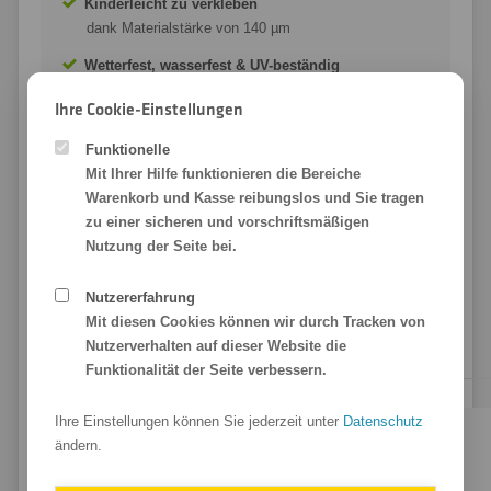
Kinderleicht zu verkleben
dank Materialstärke von 140 µm
Wetterfest, wasserfest & UV-beständig
für den Indoor und Outdoor Einsatz
Ihre Cookie-Einstellungen
Aufkleber mit Sonderfarbe Gold & Silber
Funktionelle
mit partiellem Weißdruck für coole Effekte
Mit Ihrer Hilfe funktionieren die Bereiche
Wir möchten Sie mit unserer Qualität beeindrucken. Ihre
Warenkorb und Kasse reibungslos und Sie tragen
Reflexfolie bedrucken wir schnell und günstig mit unseren
zu einer sicheren und vorschriftsmäßigen
modernen und leistungsfähigen Maschinenpark.
Nutzung der Seite bei.
Reflektierende Folie
m
it ❤ für Sie gedruckt!
Nutzererfahrung
Mit diesen Cookies können wir durch Tracken von
Nutzerverhalten auf dieser Website die
Funktionalität der Seite verbessern.
Ihre Einstellungen können Sie jederzeit unter
Datenschutz
ändern.