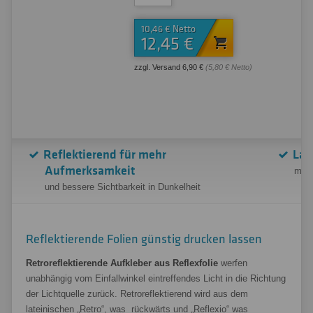
10,46 € Netto
12,45 €
zzgl. Versand 6,90 €
(5,80 € Netto)
Reflektierend für mehr
Lan
Aufmerksamkeit
mit 
und bessere Sichtbarkeit in Dunkelheit
Reflektierende Folien günstig drucken lassen
Retroreflektierende Aufkleber aus Reflexfolie
werfen
unabhängig vom Einfallwinkel eintreffendes Licht in die Richtung
der Lichtquelle zurück. Retroreflektierend wird aus dem
lateinischen „Retro“, was rückwärts und „Reflexio“ was