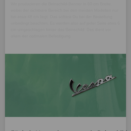
Wir produzieren die Beinschild-Banner in 60 cm Breite,
wobei der sichtbare Bereich bei den meisten Modellen nur
bei etwa 48 cm liegt. Das solltest Du bei der Bestellung
unbedingt beachten. Es werden also auf jeder Seite etwa 6
cm umgeschlagen hinter das Beinschild. Das dient vor
allem der optimalen Befestigung.