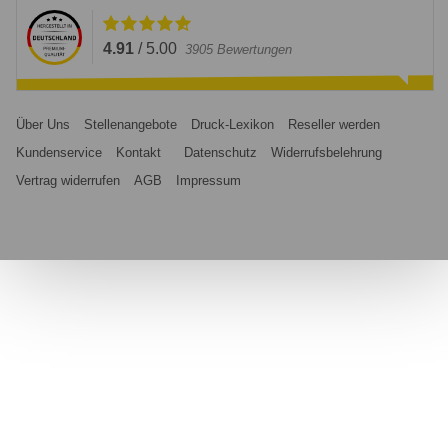
4.91
/
5.00
3905
Bewertungen
Über Uns
Stellenangebote
Druck-Lexikon
Reseller werden
Kundenservice
Kontakt
Datenschutz
Widerrufsbelehrung
Vertrag widerrufen
AGB
Impressum