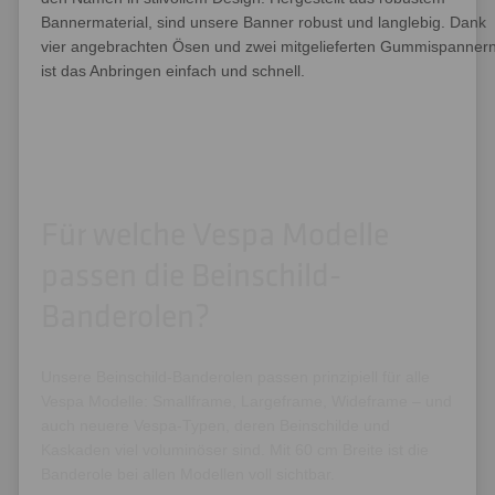
Bannermaterial, sind unsere Banner robust und langlebig. Dank
vier angebrachten Ösen und zwei mitgelieferten Gummispanner
ist das Anbringen einfach und schnell.
Für welche Vespa Modelle
passen die Beinschild-
Banderolen?
Unsere Beinschild-Banderolen passen prinzipiell für alle
Vespa Modelle: Smallframe, Largeframe, Wideframe – und
auch neuere Vespa-Typen, deren Beinschilde und
Kaskaden viel voluminöser sind. Mit 60 cm Breite ist die
Banderole bei allen Modellen voll sichtbar.