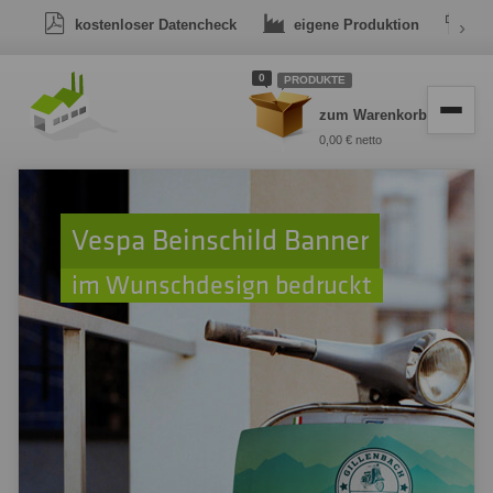
kostenloser Datencheck
eigene Produktion
›
Dr
0
PRODUKTE
zum Warenkorb
0,00 € netto
Vespa Beinschild Banner
im Wunschdesign bedruckt