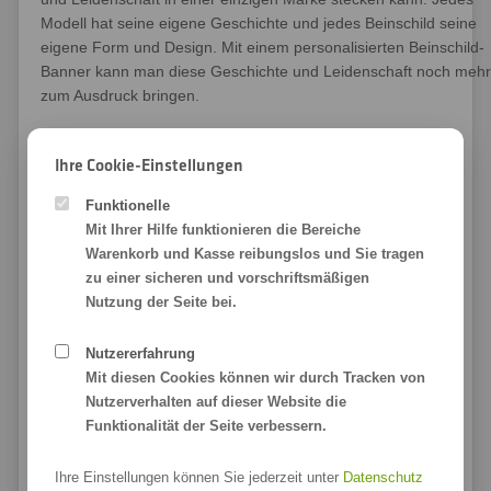
Modell hat seine eigene Geschichte und jedes Beinschild seine
eigene Form und Design. Mit einem personalisierten Beinschild-
Banner kann man diese Geschichte und Leidenschaft noch mehr
zum Ausdruck bringen.
Ihre Cookie-Einstellungen
Befestigung der Beinschild-
Funktionelle
Mit Ihrer Hilfe funktionieren die Bereiche
Banner an den Vespas
Warenkorb und Kasse reibungslos und Sie tragen
zu einer sicheren und vorschriftsmäßigen
Nutzung der Seite bei.
Nutzererfahrung
Mit diesen Cookies können wir durch Tracken von
Nutzerverhalten auf dieser Website die
Funktionalität der Seite verbessern.
Ihre Einstellungen können Sie jederzeit unter
Datenschutz