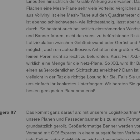
Einbußen hinsichtlich der Grafik-Wirkung zu erwarten. Daf
Flächen eine Mesh-Plane sehr viele Vorteile: Verglichen z
aus Vollvinyl ist eine Mesh-Plane auf den Quadratmeter de
ist ebenso schlechtwetter- wie lichtbeständig, lässt aber 
durch. So besteht auch bei seitlich einströmenden Winds
und Banner fahren, nicht das sonst zu befürchtende Risik
Luftzirkulation zwischen Gebäudewand oder Gerüst und 
möglich, auch ein autoadhesives Anhaften der großen Pla
feinen Poren nicht so leicht zu befürchten. Kurz: Für XX
wirklich eine Menge für die Netz-Plane. So XXL wird Ihr B
einen außerordentlichen Sichtschutz erreichen? Dann ist 
vielleicht in der Tat die richtige Lösung für Sie. Falls Sie 
uns einfach Ihr konkretes Unterfangen: Wir beraten Sie g
besten geeigneten Planenmaterial!
gerollt?
Das kommt ganz darauf an: mit unserem Logistikpartner
unsere Planen und Fassadenbanner bis zu einem Format
grundsätzlich gerollt. Größerformatige Banner werden von
Versand mit GO! Express in einem ausgetüftelten Verfahren
tiefe Falten- oder Knickbildung wird so bestmöglich ver