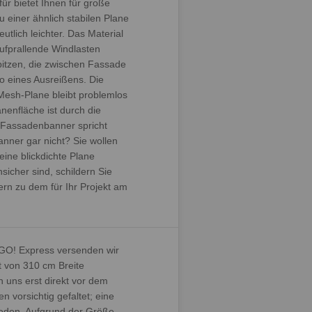
ür bietet Ihnen für große
u einer ähnlich stabilen Plane
utlich leichter. Das Material
aufprallende Windlasten
pitzen, die zwischen Fassade
o eines Ausreißens. Die
Mesh-Plane bleibt problemlos
nenfläche ist durch die
L-Fassadenbanner spricht
anner gar nicht? Sie wollen
eine blickdichte Plane
unsicher sind, schildern Sie
ern zu dem für Ihr Projekt am
 GO! Express versenden wir
 von 310 cm Breite
 uns erst direkt vor dem
 vorsichtig gefaltet; eine
mieden. Aufgrund der Größe