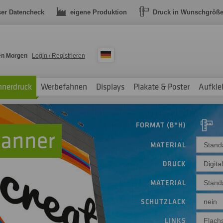
ser Datencheck
eigene Produktion
Druck in Wunschgröß
en Morgen
Login / Registrieren
nnerdruck
Werbefahnen
Displays
Plakate & Poster
Aufkle
FORMAT (B*H)
anner
MATERIAL
Stand
DRUCK
Digita
MATERIAL
Stand
SCHUTZLACK
nein
LINKS
Flach