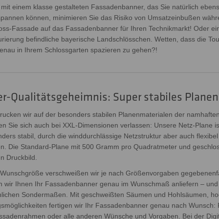
it einem klasse gestalteten Fassadenbanner, das Sie natürlich ebenso
spannen können, minimieren Sie das Risiko von Umsatzeinbußen währ
hloss-Fassade auf das Fassadenbanner für Ihren Technikmarkt! Oder e
rierung befindliche bayerische Landschlösschen. Wetten, dass die Tou
enau in Ihrem Schlossgarten spazieren zu gehen?!
-Qualitätsgeheimnis: Super stabiles Planen
cken wir auf der besonders stabilen Planenmaterialen der namhaften
nen Sie sich auch bei XXL-Dimensionen verlassen: Unsere Netz-Plane 
ders stabil, durch die winddurchlässige Netzstruktur aber auch flexib
n. Die Standard-Plane mit 500 Gramm pro Quadratmeter und geschlossen
n Druckbild.
r Wunschgröße verschweißen wir je nach Größenvorgaben gegebenenfa
en wir Ihnen Ihr Fassadenbanner genau im Wunschmaß anliefern – un
hnlichen Sondermaßen. Mit geschweißten Säumen und Hohlsäumen, ho
ngsmöglichkeiten fertigen wir Ihr Fassadenbanner genau nach Wunsch:
sadenrahmen oder alle anderen Wünsche und Vorgaben. Bei der Digita