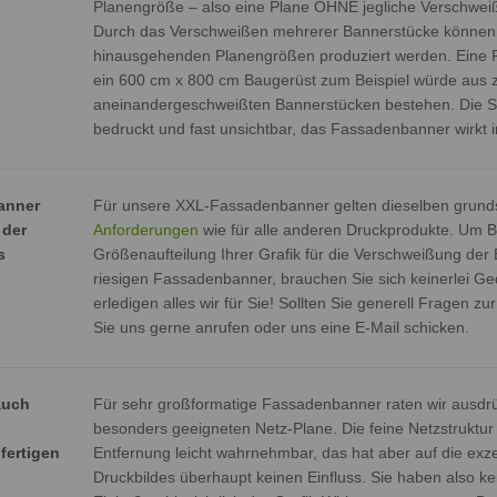
Planengröße – also eine Plane OHNE jegliche Verschwe
Durch das Verschweißen mehrerer Bannerstücke können 
hinausgehenden Planengrößen produziert werden. Eine 
ein 600 cm x 800 cm Baugerüst zum Beispiel würde aus z
aneinandergeschweißten Bannerstücken bestehen. Die S
bedruckt und fast unsichtbar, das Fassadenbanner wirkt
anner
Für unsere XXL-Fassadenbanner gelten dieselben grund
 der
Anforderungen
wie für alle anderen Druckprodukte. Um B
s
Größenaufteilung Ihrer Grafik für die Verschweißung der
riesigen Fassadenbanner, brauchen Sie sich keinerlei 
erledigen alles wir für Sie! Sollten Sie generell Fragen 
Sie uns gerne anrufen oder uns eine E-Mail schicken.
auch
Für sehr großformatige Fassadenbanner raten wir ausdrü
besonders geeigneten Netz-Plane. Die feine Netzstruktur 
fertigen
Entfernung leicht wahrnehmbar, das hat aber auf die exz
Druckbildes überhaupt keinen Einfluss. Sie haben also kei