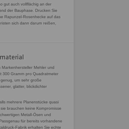
 gut auch vollflächig an der
end der Bauphase. Drucken Sie
ine Rapunzel-Rosenhecke auf das
risten sich dann darum reißen,
material
 Markenhersteller Mehler und
ist 300 Gramm pro Quadratmeter
el genug, um sehr große
er, glatter, blickdichter
lls mehrere Planenstücke quasi
d sie brauchen keine Kompromisse
chwertigen Metall-Ösen und
 Passgenau für bereits vorhandene
ldruck-Fabrik erhalten Sie echte