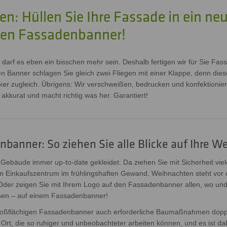
ßen: Hüllen Sie Ihre Fassade in ein n
en Fassadenbanner!
l darf es eben ein bisschen mehr sein. Deshalb fertigen wir für Sie 
n Banner schlagen Sie gleich zwei Fliegen mit einer Klappe, denn die
er zugleich. Übrigens: Wir verschweißen, bedrucken und konfektionier
akkurat und macht richtig was her. Garantiert!
nbanner: So ziehen Sie alle Blicke auf Ihre W
Gebäude immer up-to-date gekleidet: Da ziehen Sie mit Sicherheit viele 
m Einkaufszentrum im frühlingshaften Gewand. Weihnachten steht vor 
er zeigen Sie mit Ihrem Logo auf den Fassadenbanner allen, wo und 
hen – auf einem Fassadenbanner!
roßflächigen Fassadenbanner auch erforderliche Baumaßnahmen doppel
Ort, die so ruhiger und unbeobachteter arbeiten können, und es ist dab