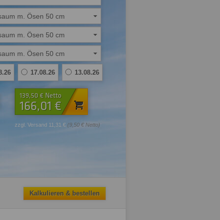
saum m. Ösen 50 cm
saum m. Ösen 50 cm
saum m. Ösen 50 cm
8.26
17.08.26
13.08.26
139,50 € Netto
166,01 €
zzgl. Versand 11,31 €
(9,50 € Netto)
Kalkulieren & bestellen