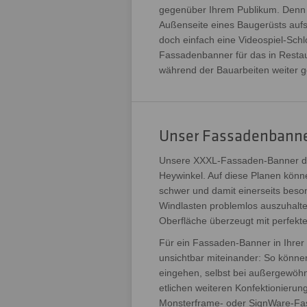
gegenüber Ihrem Publikum. Denn m
Außenseite eines Baugerüsts auf
doch einfach eine Videospiel-Sc
Fassadenbanner für das in Restau
während der Bauarbeiten weiter g
Unser Fassadenbanner
Unsere XXXL-Fassaden-Banner dru
Heywinkel. Auf diese Planen kön
schwer und damit einerseits beson
Windlasten problemlos auszuhalte
Oberfläche überzeugt mit perfekte
Für ein Fassaden-Banner in Ihre
unsichtbar miteinander: So könn
eingehen, selbst bei außergewö
etlichen weiteren Konfektionieru
Monsterframe- oder SignWare-Fas