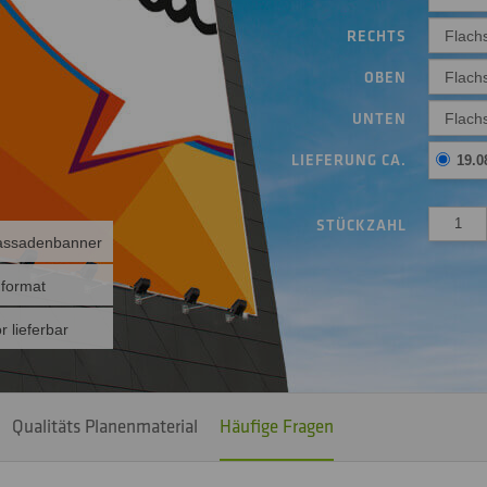
RECHTS
Flach
OBEN
Flach
UNTEN
Flach
LIEFERUNG CA.
19.0
STÜCKZAHL
Fassadenbanner
format
 lieferbar
Qualitäts Planenmaterial
Häufige Fragen