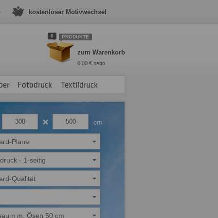
e
kostenloser Motivwechsel
0
PRODUKTE
zum Warenkorb
0,00 € netto
ber
Fotodruck
Textildruck
cm
ard-Plane
ldruck - 1-seitig
ard-Qualität
saum m. Ösen 50 cm