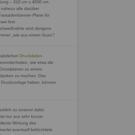
ißung – 310 cm x 4500 cm.
nahezu alle darüber
Fassadenbanner-Plane für
wei fest
chweißnähte sind übrigens
 immer „wie aus einem Guss“!
sätzlichen
Druckdaten-
esonderheiten, wie etwa die
 Einzelplanen zu einem
Gedanken zu machen. Das
zur Druckvorlage haben, können
cklich zu unserer dafür
ist nur aus sehr kurzer
ellente Wirkung des
nerlei eventuell befürchtete