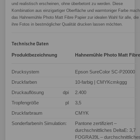
und realistisch erscheinen, ohne überbetont zu werden. Diese
Kombination aus einzigartiger Oberfläche und warmtoniger Farbe mach
das Hahnemühle Photo Matt Fibre Papier zur idealen Wahl für alle, die
ihre Fotos in bestmöglicher Qualität drucken lassen möchten.
Technische Daten
Produktbezeichnung
Hahnemühle Photo Matt Fibr
Drucksystem
Epson SureColor SC-P20000
Druckfarben
10-farbig | CMYKcmkggg
Druckauflösung
dpi
2.400
Tropfengröße
pl
3,5
Druckfarbraum
CMYK
Sonderfarben/n Simulation:
Pantone zertifiziert –
durchschnittliches DeltaE: 3,7
FOGRA39L – durchschnittliche