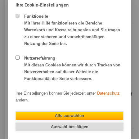
und Ausstellungen kürzerer Dauer
– und der preisbewusste
Ihre Cookie-Einstellungen
Einstieg in den FineArt-Druck
: Künstlerpapier-Charakter zum
Funktionelle
attraktivsten Preis in unserem Hahnemühle-Sortiment.
Mit Ihrer Hilfe funktionieren die Bereiche
Warenkorb und Kasse reibungslos und Sie tragen
Worin unterscheidet sich Photo Matt Fibre von Photo
zu einer sicheren und vorschriftsmäßigen
Rag?
Nutzung der Seite bei.
Photo Rag
ist das klassische FineArt-Papier aus
100 %
Baumwolle
(308 g/m²) mit höchster Archivqualität für Galerie-
Nutzererfahrung
und Sammlerdrucke. Photo Matt Fibre ist leichter,
Mit diesen Cookies können wir durch Tracken von
zellulosebasiert und deutlich günstiger – die richtige Wahl für
Nutzerverhalten auf dieser Website die
den täglichen Einsatz und hochwertige Posterdrucke.
Funktionalität der Seite verbessern.
Ihre Einstellungen können Sie jederzeit unter
Datenschutz
Welche Formate und Größen bieten Sie für Drucke auf
Hahnemühle Photo Matt Fibre an?
ändern.
Wir drucken auf Hahnemühle Photo Matt Fibre ab
10 x 10 cm
bis zu einer Größe von 105 x 250 cm
– millimetergenau im
Alle auswählen
Wunschformat.
Auswahl bestätigen