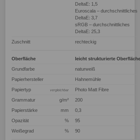
DeltaE: 1,5
Euroscala – durchschnittliches
DeltaE: 3,7
sRGB – durchschnittliches
DeltaE: 25,3
Zuschnitt
rechteckig
Oberfläche
leicht strukturierte Oberfläch
Grundfarbe
naturweiß
Papierhersteller
Hahnemühle
Papiertyp
Photo Matt Fibre
vergleichbar
Grammatur
g/m²
200
Papierstärke
mm
0,3
Opazität
%
95
Weißegrad
%
90