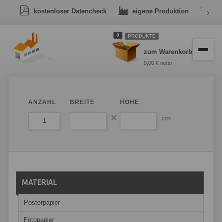
kostenloser Datencheck
eigene Produktion
›
Dr
0
PRODUKTE
zum Warenkorb
0,00 € netto
ANZAHL
BREITE
HÖHE
cm
MATERIAL
Posterpapier
Fotopapier