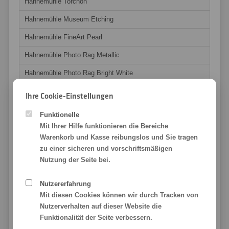
Hahnemühle Torchon
Hahnemühle Museum Etching
Hahnemühle FineArt Pearl
Hahnemühle Photo Rag Metallic
Hahnemühle Photo Rag Bright White
Hahnemühle Photo Rag Ultra Smooth
Ihre Cookie-Einstellungen
Hahnemühle Hemp Gloss Baryta
Funktionelle
Mit Ihrer Hilfe funktionieren die Bereiche
Hahnemühle Bamboo Gloss Baryta
Warenkorb und Kasse reibungslos und Sie tragen
Hahnemühle Photo Gloss Baryta X
zu einer sicheren und vorschriftsmäßigen
Nutzung der Seite bei.
Hahnemühle Photo Silk Baryta X
Fototapete
Nutzererfahrung
Mit diesen Cookies können wir durch Tracken von
RollUp Film
Nutzerverhalten auf dieser Website die
PopUp Film
Funktionalität der Seite verbessern.