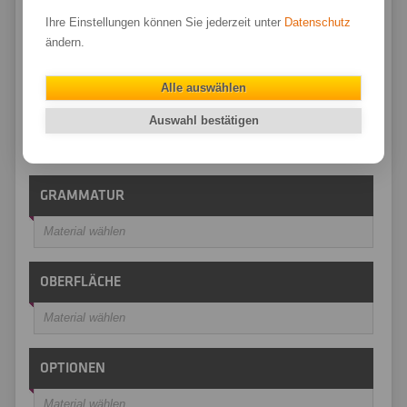
Backlit Film
Ihre Einstellungen können Sie jederzeit unter
Datenschutz
Ferro Film
ändern.
Ferro Canvas
Alle auswählen
Canvas
Auswahl bestätigen
Tyvek
GRAMMATUR
Material wählen
OBERFLÄCHE
Material wählen
OPTIONEN
Material wählen