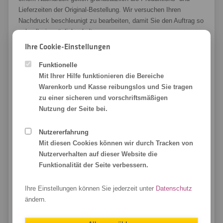
Lieferzeiten der Original-Bestellung. Wir versuchen Ihren
Nachdruck beschleunigt zu bearbeiten, damit Sie den Auftrag so
schnell wie möglich erhalten.
Ihre Cookie-Einstellungen
zum Seitenanfang
Funktionelle
Mit Ihrer Hilfe funktionieren die Bereiche
Reklamationsgrund: Die Farbwiedergabe
Warenkorb und Kasse reibungslos und Sie tragen
weicht ab!
zu einer sicheren und vorschriftsmäßigen
Nutzung der Seite bei.
Wir produzieren Ihre Bestellung auf hochmodernen
Großformatdruckern und kalibrieren unsere Systeme
Nutzererfahrung
regelmäßig. So stellen wir sicher, dass die Farbwiedergabe auf
Mit diesen Cookies können wir durch Tracken von
den unterschiedlichsten Materialien bestmöglich dem CMYK
Nutzerverhalten auf dieser Website die
Farbraum nach ISO Coated v2 Farbprofil (Offsetdruck)
Funktionalität der Seite verbessern.
entspricht.
Jedoch ist kein technisches Gerät perfekt und unterliegen
Ihre Einstellungen können Sie jederzeit unter
Datenschutz
leichten Abweichungen. Deshalb können wir Abweichungen beim
ändern.
Druckergebnis nie gänzlich ausschließen. Auch der Weißegrad,
die Farbaufnahme sowie die Oberfläche unserer Materialien