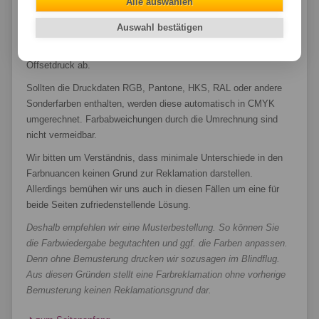
Alle auswählen
beeinflussen die Druckwiedergabe. Da unsere
Großformatdrucker auf keine typischen Offsetpapier drucken
Auswahl bestätigen
und Offsetdruckfarben verwenden, weicht die Farbwiedergabe
auf Platten-, Planen- oder Folien- oder Aufkleber-Materialien vom
Offsetdruck ab.
Sollten die Druckdaten RGB, Pantone, HKS, RAL oder andere
Sonderfarben enthalten, werden diese automatisch in CMYK
umgerechnet. Farbabweichungen durch die Umrechnung sind
nicht vermeidbar.
Wir bitten um Verständnis, dass minimale Unterschiede in den
Farbnuancen keinen Grund zur Reklamation darstellen.
Allerdings bemühen wir uns auch in diesen Fällen um eine für
beide Seiten zufriedenstellende Lösung.
Deshalb empfehlen wir eine Musterbestellung. So können Sie
die Farbwiedergabe begutachten und ggf. die Farben anpassen.
Denn ohne Bemusterung drucken wir sozusagen im Blindflug.
Aus diesen Gründen stellt eine Farbreklamation ohne vorherige
Bemusterung keinen Reklamationsgrund dar.