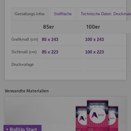
Gestaltungs-Infos
Stellfläche
Technische Daten: Druckmate
85er
100er
85 x 243
100 x 243
Grafikmaß (cm)
85 x 223
100 x 223
Sichtmaß (cm)
Druckvorlage
Verwandte Materialien
RollUp Start