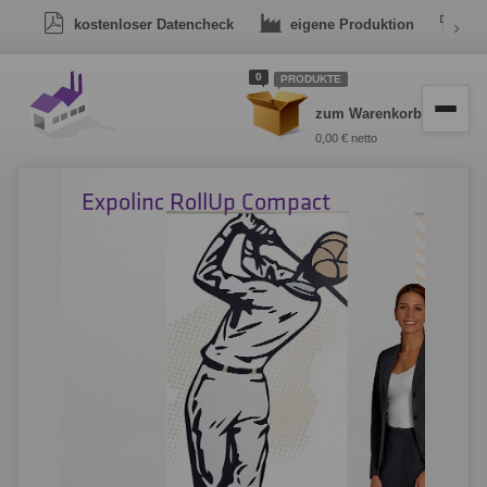
kostenloser Datencheck
eigene Produktion
›
Dr
0
PRODUKTE
zum Warenkorb
0,00 € netto
Expolinc RollUp Compact