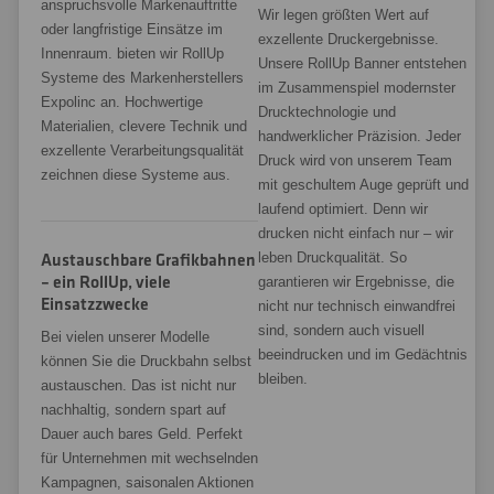
anspruchsvolle Markenauftritte
Wir legen größten Wert auf
oder langfristige Einsätze im
exzellente Druckergebnisse.
Innenraum. bieten wir RollUp
Unsere RollUp Banner entstehen
Systeme des Markenherstellers
im Zusammenspiel modernster
Expolinc an. Hochwertige
Drucktechnologie und
Materialien, clevere Technik und
handwerklicher Präzision. Jeder
exzellente Verarbeitungsqualität
Druck wird von unserem Team
zeichnen diese Systeme aus.
mit geschultem Auge geprüft und
laufend optimiert. Denn wir
drucken nicht einfach nur – wir
leben Druckqualität. So
Austauschbare Grafikbahnen
– ein RollUp, viele
garantieren wir Ergebnisse, die
Einsatzzwecke
nicht nur technisch einwandfrei
sind, sondern auch visuell
Bei vielen unserer Modelle
beeindrucken und im Gedächtnis
können Sie die Druckbahn selbst
bleiben.
austauschen. Das ist nicht nur
nachhaltig, sondern spart auf
Dauer auch bares Geld. Perfekt
für Unternehmen mit wechselnden
Kampagnen, saisonalen Aktionen