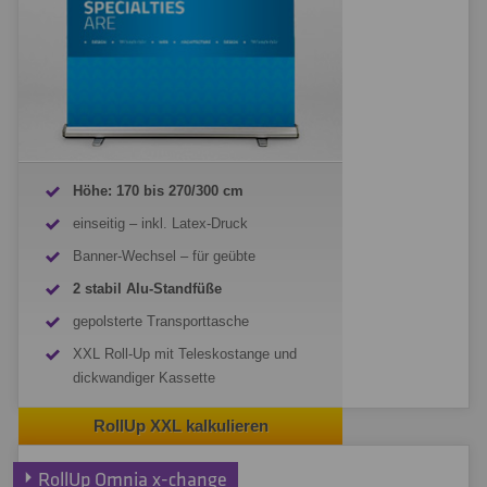
Höhe: 170 bis 270/300 cm
einseitig – inkl. Latex-Druck
Banner-Wechsel – für geübte
2 stabil Alu-Standfüße
gepolsterte Transporttasche
XXL Roll-Up mit Teleskostange und
dickwandiger Kassette
RollUp XXL kalkulieren
RollUp Omnia x-change