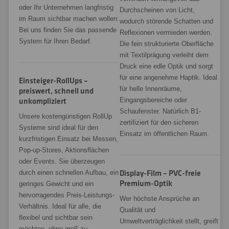
oder Ihr Unternehmen langfristig
Durchscheinen von Licht,
im Raum sichtbar machen wollen:
wodurch störende Schatten und
Bei uns finden Sie das passende
Reflexionen vermieden werden.
System für Ihren Bedarf.
Die fein strukturierte Oberfläche
mit Textilprägung verleiht dem
Druck eine edle Optik und sorgt
für eine angenehme Haptik. Ideal
Einsteiger-RollUps –
für helle Innenräume,
preiswert, schnell und
Eingangsbereiche oder
unkompliziert
Schaufenster. Natürlich B1-
Unsere kostengünstigen RollUp
zertifiziert für den sicheren
Systeme sind ideal für den
Einsatz im öffentlichen Raum.
kurzfristigen Einsatz bei Messen,
Pop-up-Stores, Aktionsflächen
oder Events. Sie überzeugen
durch einen schnellen Aufbau, ein
Display-Film – PVC-freie
Premium-Optik
geringes Gewicht und ein
hervorragendes Preis-Leistungs-
Wer höchste Ansprüche an
Verhältnis. Ideal für alle, die
Qualität und
flexibel und sichtbar sein
Umweltverträglichkeit stellt, greift
möchten, ohne groß zu