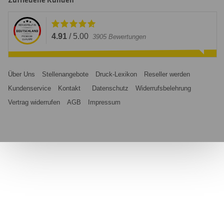
Zufriedene Kunden
4.91
/
5.00
3905
Bewertungen
Über Uns
Stellenangebote
Druck-Lexikon
Reseller werden
Kundenservice
Kontakt
Datenschutz
Widerrufsbelehrung
Vertrag widerrufen
AGB
Impressum