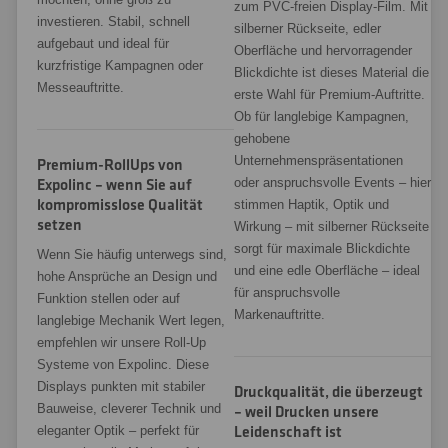
zum PVC-freien Display-Film. Mit
investieren. Stabil, schnell
silberner Rückseite, edler
aufgebaut und ideal für
Oberfläche und hervorragender
kurzfristige Kampagnen oder
Blickdichte ist dieses Material die
Messeauftritte.
erste Wahl für Premium-Auftritte.
Ob für langlebige Kampagnen,
gehobene
Unternehmenspräsentationen
Premium-RollUps von
oder anspruchsvolle Events – hier
Expolinc – wenn Sie auf
kompromisslose Qualität
stimmen Haptik, Optik und
setzen
Wirkung – mit silberner Rückseite
sorgt für maximale Blickdichte
Wenn Sie häufig unterwegs sind,
und eine edle Oberfläche – ideal
hohe Ansprüche an Design und
für anspruchsvolle
Funktion stellen oder auf
Markenauftritte.
langlebige Mechanik Wert legen,
empfehlen wir unsere Roll-Up
Systeme von Expolinc. Diese
Displays punkten mit stabiler
Druckqualität, die überzeugt
Bauweise, cleverer Technik und
– weil Drucken unsere
eleganter Optik – perfekt für
Leidenschaft ist