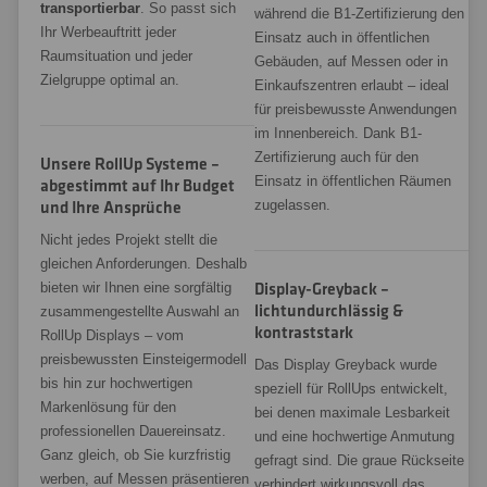
transportierbar
. So passt sich
während die B1-Zertifizierung den
Ihr Werbeauftritt jeder
Einsatz auch in öffentlichen
Raumsituation und jeder
Gebäuden, auf Messen oder in
Zielgruppe optimal an.
Einkaufszentren erlaubt – ideal
für preisbewusste Anwendungen
im Innenbereich. Dank B1-
Zertifizierung auch für den
Unsere RollUp Systeme –
Einsatz in öffentlichen Räumen
abgestimmt auf Ihr Budget
zugelassen.
und Ihre Ansprüche
Nicht jedes Projekt stellt die
gleichen Anforderungen. Deshalb
bieten wir Ihnen eine sorgfältig
Display-Greyback –
lichtundurchlässig &
zusammengestellte Auswahl an
kontraststark
RollUp Displays – vom
preisbewussten Einsteigermodell
Das Display Greyback wurde
bis hin zur hochwertigen
speziell für RollUps entwickelt,
Markenlösung für den
bei denen maximale Lesbarkeit
professionellen Dauereinsatz.
und eine hochwertige Anmutung
Ganz gleich, ob Sie kurzfristig
gefragt sind. Die graue Rückseite
werben, auf Messen präsentieren
verhindert wirkungsvoll das