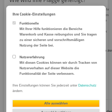
Wie wird Ihre Flagge gefertigt?
Bei der Fertigung Ihrer Flagge bringen wir Ihr Wunschmotiv, Ihr
Ihre Cookie-Einstellungen
Logo oder Ihren Slogan beziehungsweise ein aussagekräftiges
Symbol mit umweltfreundlicher Tinte auf den Fahnenstoff. Die
Funktionelle
Farbe wird mit einem Kalander bei 180 °C in den Polyester
Mit Ihrer Hilfe funktionieren die Bereiche
eingedampft. Auf diese Weise kommt ein kräftiger Durchdruck
Warenkorb und Kasse reibungslos und Sie tragen
zustande. Die Art, das Format, die Größe und die
zu einer sicheren und vorschriftsmäßigen
Konfektionierung Ihrer Flagge entscheiden Sie!
Nutzung der Seite bei.
Bei der Konfektionierung stehen folgende Möglichkeiten zu
Auswahl:
Nutzererfahrung
Mit diesen Cookies können wir durch Tracken von
Doppelnaht,
Nutzerverhalten auf dieser Website die
Besatzband,
Funktionalität der Seite verbessern.
Rostfreie Metallösen und
Ihre Einstellungen können Sie jederzeit unter
Datenschutz
Karabiner aus Kunststoff.
ändern.
Alle auswählen
Flaggen in Premium-Qualität zum günstigen Preisen aus der