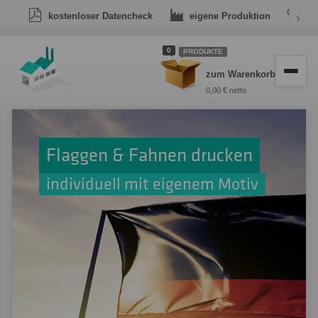
kostenloser Datencheck
eigene Produktion
›
Dr
0
PRODUKTE
zum Warenkorb
0,00 € netto
Flaggen & Fahnen drucken
individuell mit eigenem Motiv