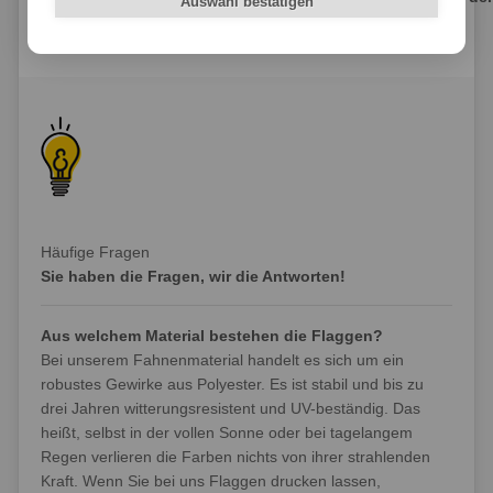
Auswahl bestätigen
Digitaldruck-Fabrik
Häufige Fragen
Sie haben die Fragen, wir die Antworten!
Aus welchem Material bestehen die Flaggen?
Bei unserem Fahnenmaterial handelt es sich um ein
robustes Gewirke aus Polyester. Es ist stabil und bis zu
drei Jahren witterungsresistent und UV-beständig. Das
heißt, selbst in der vollen Sonne oder bei tagelangem
Regen verlieren die Farben nichts von ihrer strahlenden
Kraft. Wenn Sie bei uns Flaggen drucken lassen,