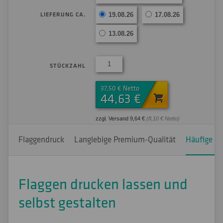
LIEFERUNG CA.
19.08.26
17.08.26
13.08.26
STÜCKZAHL
37,50 € Netto
44,63 €
zzgl. Versand 9,64 €
(8,10 € Netto)
Flaggendruck
Langlebige Premium-Qualität
Häufige Fr
Flaggen drucken lassen und
selbst gestalten