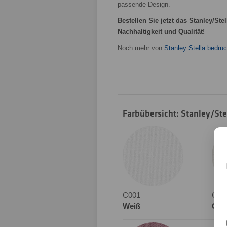
passende Design.
Bestellen Sie jetzt das Stanley/Ste
Nachhaltigkeit und Qualität!
Noch mehr von
Stanley Stella bedru
Farbübersicht: Stanley/Stel
C001
C01
Weiß
Off 