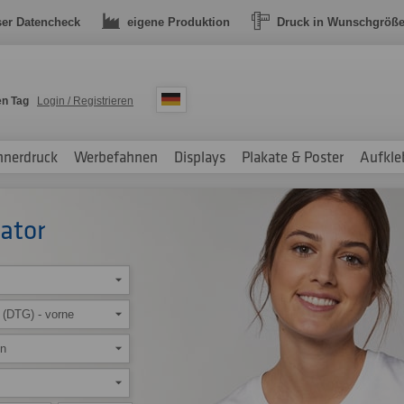
ser Datencheck
eigene Produktion
Druck in Wunschgröß
en Tag
Login / Registrieren
nnerdruck
Werbefahnen
Displays
Plakate & Poster
Aufkle
eator
k (DTG) - vorne
en