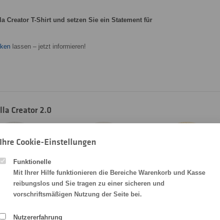
lla Creator T-Shirt und setzen Sie ein Statement für
cken
lassen – jetzt informieren!
la Creator 2.0
Ihre Cookie-Einstellungen
Funktionelle
Mit Ihrer Hilfe funktionieren die Bereiche Warenkorb und Kasse
reibungslos und Sie tragen zu einer sicheren und
8
C504
C054
vorschriftsmäßigen Nutzung der Seite bei.
White
Vintage White
Natural Raw
Nutzererfahrung