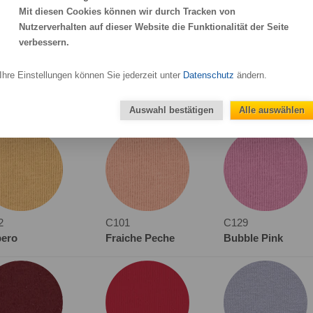
Mit diesen Cookies können wir durch Tracken von
Nutzerverhalten auf dieser Website die Funktionalität der Seite
verbessern.
Ihre Einstellungen können Sie jederzeit unter
Datenschutz
ändern.
6
C357
C358
 Yellow
Pool Blue
Stone
Auswahl bestätigen
Alle auswählen
2
C101
C129
pero
Fraiche Peche
Bubble Pink