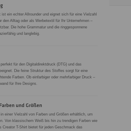
ig
 ist ein echter Allrounder und eignet sich für eine Vielzahl
r den Alltag oder als Werbetextil für Ihr Unternehmen –
insetzbar. Die hohe Grammatur und die ringgesponnene
ierfähig und langlebig.
t perfekt für den Digitaldirektdruck (DTG) und das
eignet. Die feine Struktur des Stoffes sorgt für eine
htende Farben. Ob einfarbiger oder mehrfarbiger Druck –
nwand für Ihre Designs.
 Farben und Größen
t in einer Vielzahl von Farben und Größen erhältlich, um
en. Von klassischem Weiß bis hin zu trendigen Farben wie
 Creator T-Shirt bietet für jeden Geschmack das