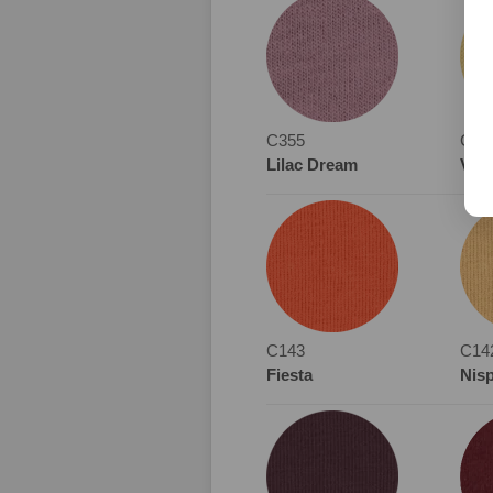
C355
C35
Lilac Dream
Viva
C143
C14
Fiesta
Nis