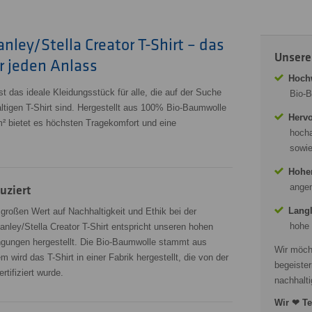
nley/Stella Creator T-Shirt – das
Unsere
ür jeden Anlass
Hochw
st das ideale Kleidungsstück für alle, die auf der Suche
Bio-B
tigen T-Shirt sind. Hergestellt aus 100% Bio-Baumwolle
Hervo
² bietet es höchsten Tragekomfort und eine
hocha
sowie
Hohe
angen
uziert
Langl
 großen Wert auf Nachhaltigkeit und Ethik bei der
hohe 
anley/Stella Creator T-Shirt entspricht unseren hohen
ingungen hergestellt. Die Bio-Baumwolle stammt aus
Wir möch
 wird das T-Shirt in einer Fabrik hergestellt, die von der
begeister
rtifiziert wurde.
nachhalti
Wir ❤ Te