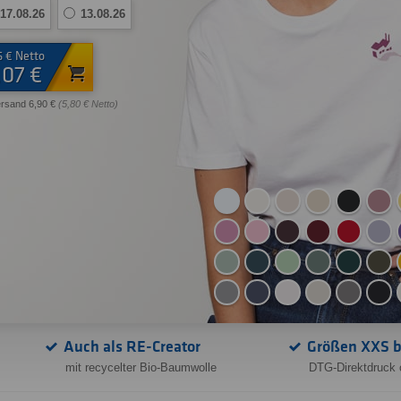
17.08.26
13.08.26
6 € Netto
,07 €
ersand 6,90 €
(5,80 € Netto)
Auch als RE-Creator
Größen XXS b
mit recycelter Bio-Baumwolle
DTG-Direktdruck 