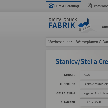
Hilfe & Beratung
kostenlo
Gut
Werbeschilder
Werbeplanen & Ba
Stanley/Stella Cr
XXS
GRÖSSE
Digitaldirektdruc
AUFDRUCK
eigene Druckdat
GESTALTUNG
C001 - Weiß
C FARBEN