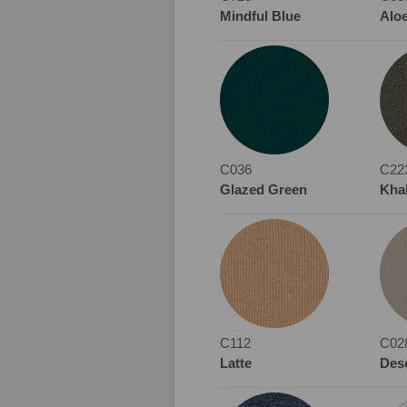
Mindful Blue
Alo
C036
C22
Glazed Green
Kha
C112
C02
Latte
Des