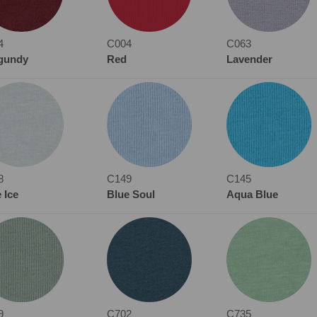
4
C004
C063
gundy
Red
Lavender
8
C149
C145
 Ice
Blue Soul
Aqua Blue
9
C702
C735