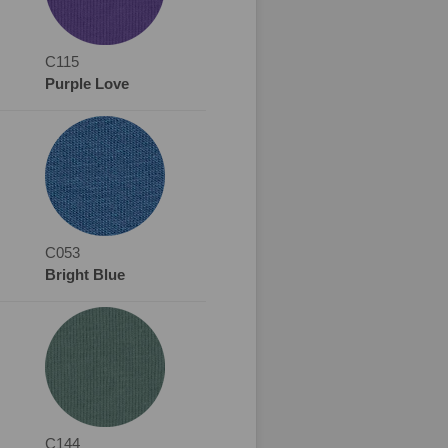
C115
Purple Love
C053
Bright Blue
C144