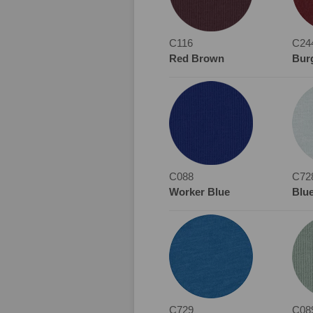
C116
C24
Red Brown
Bur
C088
C72
Worker Blue
Blue
C729
C08