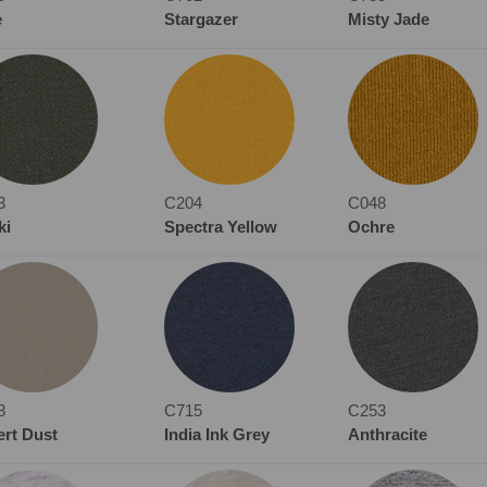
e
Stargazer
Misty Jade
3
C204
C048
ki
Spectra Yellow
Ochre
8
C715
C253
ert Dust
India Ink Grey
Anthracite