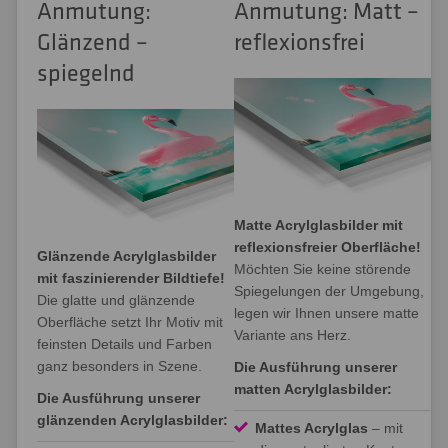
Anmutung:
Anmutung: Matt –
Glänzend –
reflexionsfrei
spiegelnd
Matte Acrylglasbilder mit
reflexionsfreier Oberfläche!
Glänzende Acrylglasbilder
Möchten Sie keine störende
mit faszinierender Bildtiefe!
Spiegelungen der Umgebung,
Die glatte und glänzende
legen wir Ihnen unsere matte
Oberfläche setzt Ihr Motiv mit
Variante ans Herz.
feinsten Details und Farben
ganz besonders in Szene.
Die Ausführung unserer
matten Acrylglasbilder:
Die Ausführung unserer
glänzenden Acrylglasbilder:
Mattes Acrylglas
– mit