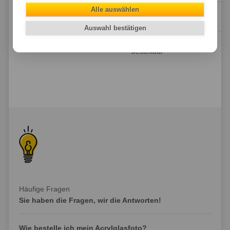
Alle auswählen
bestellbar
3 mm starkes Dibond
–
von Alcan 3A
Auswahl bestätigen
Aufhängung
– optional
bestellbar
Häufige Fragen
Sie haben die Fragen, wir die Antworten!
Wie bestelle ich mein Acrylglasfoto?