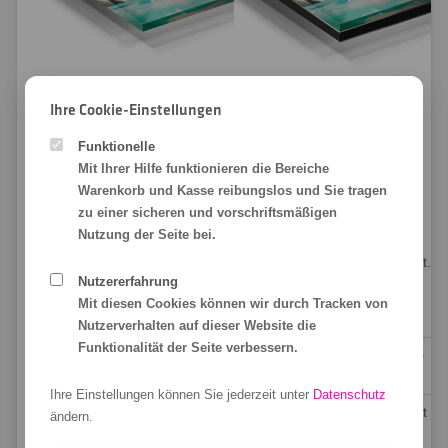
Unsere puristische Variante
Unser extrem stabiles
von Fotos hinter Acrylglas!
Acrylglasbild mit
Ihre Cookie-Einstellungen
Für kleinere und mittlere
Verstärkung!
Funktionelle
Bildformate überzeugt das
Wir hinterlegen die Rückseite
Mit Ihrer Hilfe funktionieren die Bereiche
Acrylglasbild mit reduzierter
des Acrylglasbildes zusätzlich
Warenkorb und Kasse reibungslos und Sie tragen
und schlichter Optik. Ein
mit einer stabilen 3 mm
zu einer sicheren und vorschriftsmäßigen
modernes Wandbild in matter
starken Dibond-Platte.
Nutzung der Seite bei.
oder glänzender Optik.
Dadurch erreichen wir eine
hervorragende Biegesteifigkeit.
So ist unser Acrylglasbild
Nutzererfahrung
aufgebaut:
So ist unser verstärktes
Mit diesen Cookies können wir durch Tracken von
Acrylglasbild aufgebaut:
Nutzerverhalten auf dieser Website die
3 mm starkes Acrylglas
–
Funktionalität der Seite verbessern.
von Polycasa
3 mm starkes Acrylglas
–
von Polycasa
190 g/m² Fotopapier
– mit
Ihre Einstellungen können Sie jederzeit unter
Datenschutz
FineArt-Druck
190 g/m² Fotopapier
– mit
ändern.
FineArt-Druck
Aufhängung
– optional