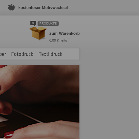
e
kostenloser Motivwechsel
0
PRODUKTE
zum Warenkorb
0,00 € netto
ber
Fotodruck
Textildruck