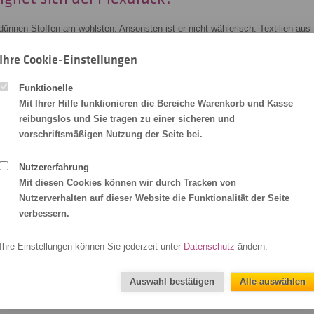
 dünnen Stoffen am wohlsten. Ansonsten ist er nicht wählerisch: Textilien aus
ylon oder Mischgewebe
ziehen ihn gleichermaßen an. Aufgrund seiner
Ihre Cookie-Einstellungen
ck auch auf dunklen Textilien; das kann nicht jede Textildruckart von sich
Funktionelle
Mit Ihrer Hilfe funktionieren die Bereiche Warenkorb und Kasse
s Flexdrucks auf einen Blick
reibungslos und Sie tragen zu einer sicheren und
vorschriftsmäßigen Nutzung der Seite bei.
teile mit auf den Druckertisch. Welche für dich überwiegen, hängt von deinen
Nutzererfahrung
Mit diesen Cookies können wir durch Tracken von
Nutzerverhalten auf dieser Website die Funktionalität der Seite
agen
oder
Unikate
, da kaum Vorkosten
verbessern.
en,
waschbar bis 60 °C
Ihre Einstellungen können Sie jederzeit unter
Datenschutz
ändern.
, Dehnbarkeit und Belastbarkeit; keine Brüche der Farbe
er optimal für Logos, Piktogramme, Schriftzüge
Auswahl bestätigen
Alle auswählen
rben von hoher
Deckkraft, Kontraststärke