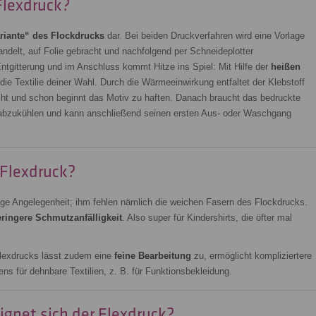
Flexdruck?
riante“ des Flockdrucks
dar. Bei beiden Druckverfahren wird eine Vorlage
ndelt, auf Folie gebracht und nachfolgend per Schneideplotter
ntgitterung und im Anschluss kommt Hitze ins Spiel: Mit Hilfe der
heißen
 die Textilie deiner Wahl. Durch die Wärmeeinwirkung entfaltet der Klebstoff
cht und schon beginnt das Motiv zu haften. Danach braucht das bedruckte
 abzukühlen und kann anschließend seinen ersten Aus- oder Waschgang
 Flexdruck?
rige Angelegenheit; ihm fehlen nämlich die weichen Fasern des Flockdrucks.
ringere Schmutzanfälligkeit
. Also super für Kindershirts, die öfter mal
Flexdrucks lässt zudem eine
feine Bearbeitung
zu, ermöglicht kompliziertere
ns für dehnbare Textilien, z. B. für Funktionsbekleidung.
eignet sich der Flexdruck?