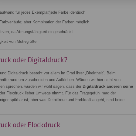
saufwand für jedes Exemplar/jede Farbe identisch
 Farbverläufe; aber Kombination der Farben möglich
tiven, da Atmungsfähigkeit eingeschränkt
gkeit von Motivgröße
ruck oder Digitaldruck?
nd Digitaldruck besteht vor allem im Grad ihrer „Direktheit“. Beim
chritte rund um Zuschneiden und Aufkleben. Würden wir hier nicht von
en sprechen, würden wir wohl sagen, dass der
Digitaldruck anderen seine
 der Flexdruck lieber Umwege nimmt. Für das Tragegefühl mag der
eniger spürbar ist, aber was Detailtreue und Farbkraft angeht, sind beide
ruck oder Flockdruck