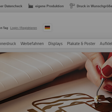
ser Datencheck
eigene Produktion
Druck in Wunschgröß
en Tag
Login / Registrieren
nnerdruck
Werbefahnen
Displays
Plakate & Poster
Aufkle