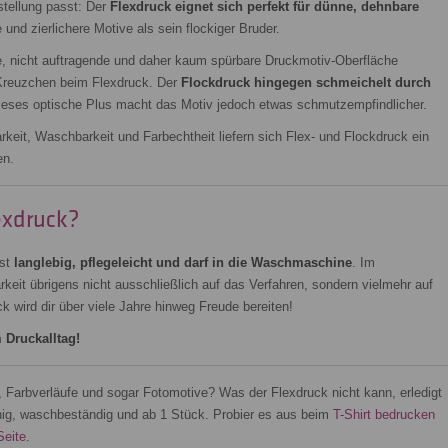
stellung passt: Der
Flexdruck eignet sich perfekt für dünne, dehnbare
 und zierlichere Motive als sein flockiger Bruder.
e, nicht auftragende und daher kaum spürbare Druckmotiv-Oberfläche
 Kreuzchen beim Flexdruck. Der
Flockdruck hingegen schmeichelt durch
ieses optische Plus macht das Motiv jedoch etwas schmutzempfindlicher.
rkeit, Waschbarkeit und Farbechtheit liefern sich Flex- und Flockdruck ein
en.
exdruck?
ist
langlebig, pflegeleicht und darf in die Waschmaschine
. Im
keit übrigens nicht ausschließlich auf das Verfahren, sondern vielmehr auf
ck wird dir über viele Jahre hinweg Freude bereiten!
m Druckalltag!
, Farbverläufe und sogar Fotomotive? Was der Flexdruck nicht kann, erledigt
hig, waschbeständig und ab 1 Stück. Probier es aus beim
T-Shirt bedrucken
Seite
.